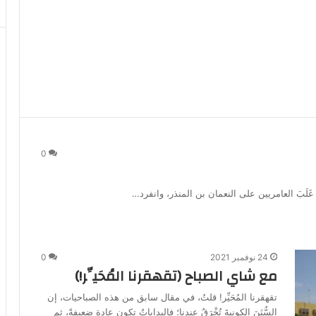
0
غَلَبَ العامريين على النعمان بن المنذر، وانفرد…
24 نوفمبر 2021
0
مع شاي الصباح (تقهقرنا المُحَيِّر!)
تقهقرنا المُحَيِّر! قلتُ، في مقال سابق من هذه الصباحيات، إن
السُّنَنَ الكونيةَ تُخْرَقُ عندنا؛ فالبداياتُ تكون عادة ضعيفةً، ثم