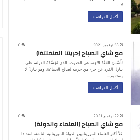
لا…
أكمل القراءة »
23 نوفمبر 2021
0
مع شاي الصباح (حريتنا المنفلتة!)
تَأَسَّسَ العَقْدُ الاجتماعي الحديث، الذي تُجَسِّدُهُ الدولة، على
تنازل الفرد عن جزء من حريته لصالح الجماعة، وهو تنازلٌ لا
يستقيم…
أكمل القراءة »
22 نوفمبر 2021
0
مع شاي الصباح (العلماء والدولة)
عَدَّ أكثر العلماء الموريتانيين الدولةَ الموريتانية الناشئة امتدادا