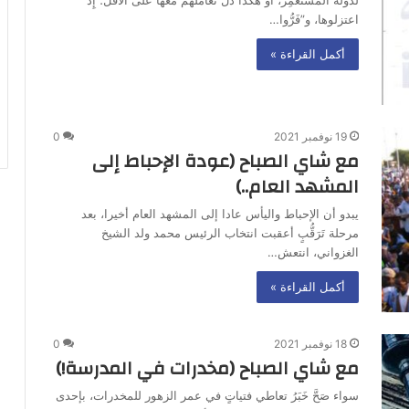
لدولة المستعمِر، أو هكذا دَلَّ تعاملهم معها على الأقل؛ إِذ
اعتزلوها، و”فَرُّوا…
أكمل القراءة »
19 نوفمبر 2021
0
مع شاي الصباح (عودة الإحباط إلى
المشهد العام..)
يبدو أن الإحباط واليأس عادا إلى المشهد العام أخيرا، بعد
مرحلة تَرَقُّبٍ أعقبت انتخاب الرئيس محمد ولد الشيخ
الغزواني، انتعش…
أكمل القراءة »
18 نوفمبر 2021
0
مع شاي الصباح (مخدرات في المدرسة!)
سواء صَحَّ خَبَرُ تعاطي فتياتٍ في عمر الزهور للمخدرات، بإحدى