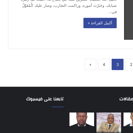
شبابك، وخَبَرْتَ أموره، وراكمت التجارب، وصار عليك الْمُعَوَّلُ
في…
أكمل القراءة »
»
4
3
2
مقالات
تابعنا على فيسبوك