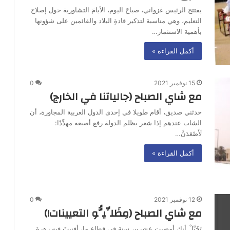
يفتتح الرئيس غزواني، صباحَ اليوم، الأيامَ التشاورية حول إصلاح
التعليم، وهي مناسبة لتذكير قادةِ البلاد والقائمين على شؤونها
بأهمية الاستثمار…
أكمل القراءة »
15 نوفمبر 2021
0
مع شاي الصباح (جالياتنا في الخارج)
حدثني صديق، أقام طويلا في إحدى الدول العربية المجاورة، أن
الشاب عندهم إذا شعر بظلم الدولة رفع أصبعه مهدِّدًا:
لَأَصْعَدَنَّ…
أكمل القراءة »
12 نوفمبر 2021
0
مع شاي الصباح (مِظَلِّيُّو التعيينات!)
تَخَيَّلْ أنك أمضيت عشرين سنة في قطاع ما، أفنيتَ فيه زهرة