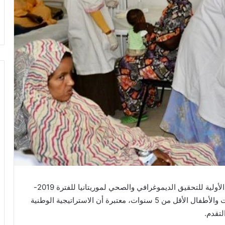
قالت الأمينة العامة لوزارة الصحة، حليمة با، إن النتائج الأولية للتحقيق الديموغرافي والصحي لموريتانيا للفترة 2019-
2021، أظهرت تقدما حقيقيا في انخفاض وفيات الأمهات والأطفال الأقل من 5 سنوات، معتبرة أن الاستراتيجية الوطنية