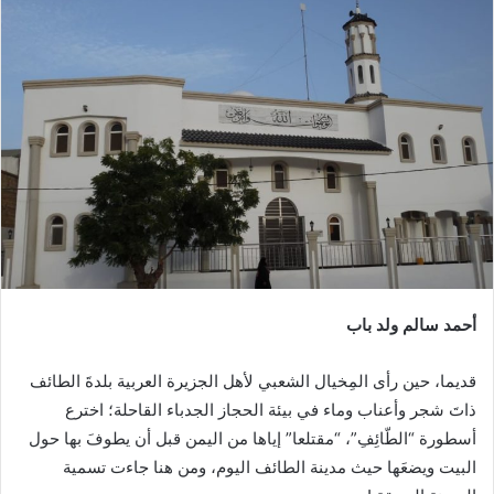
أحمد سالم ولد باب
قديما، حين رأى المِخيال الشعبي لأهل الجزيرة العربية بلدةَ الطائف
ذاتَ شجر وأعناب وماء في بيئة الحجاز الجدباء القاحلة؛ اخترع
أسطورة “الطّائِفِ”، “مقتلعا” إياها من اليمن قبل أن يطوفَ بها حول
البيت ويضعَها حيث مدينة الطائف اليوم، ومن هنا جاءت تسمية