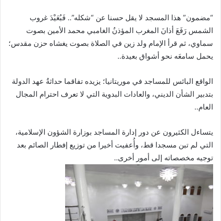
“مضمون” هذا المسجد لا يقل حسنا عن “شكله”.. فَبُعَيْدَ غروب
الشمس رَفَعَ أذانَ المغرب المؤذنُ الغامبي محمد الأمين بصوت
سماوي، ثم قرأ الإمام ولد زين في الصلاة بصوت يغشاه حزن مقدس؛
يحمل سامعَه نحو أشواق بعيدة..
الواقع البائس للمساجد في موريتانيا؛ يزيده تفاقما حداثةُ عهد الدولة
بتدبير الشأن الديني، والعادات البدوية التي لا تعرف احترام المجال
العام..
يتساءل الكثيرون عن دور إدارة المساجد بوزارة الشؤون الإسلامية،
التي لم تبن مسجدا قط، وأُعفيت أخيرا من توزيع إفطار الصائم بعد
توجيه مخصصاته إلى أمور أخرى..