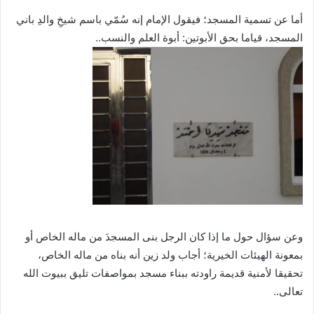
أما عن تسمية المسجد؛ فيقول الإمام إنه سُمّي باسم شيخِ والدِ باني
المسجد، قياما بحق الأبوتين: أبوة العلم والنسب..
وعن سؤال حول ما إذا كان الرجل بنى المسجدَ من ماله الخاص أو
بمعونة الهيئات الخيرية؛ أجاب ولد زين أنه بناه من ماله الخاص،
تحقيقا لأمنية قديمة راودته ببناء مسجد بمواصفات تليق ببيوت الله
تعالى..