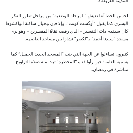
المدينة العريقة !..
لحسن الحظ أننا نعيش “المرحلة الوضعية” من مراحل تطور الفكر
البشري كما يقول “أوگست كونت”، وإلا فإن مِخيال ساكنة انواكشوط
كان سيقدم ذاتَ التفسير – الذي رفضه ثقاةُ المفسرين – وهو يرى
مسجد “سيدنا أحمد” بـ”لكصر” نشازا بين مساجد العاصمة..
كثيرون تساءلوا عن الجهة التي بنت “المسجد الجديد الجميل” كما
يسميه العامة؛ حين رأوا قناة “المحظرة” تبث منه صلاة التراويح
مباشرة في رمضان..