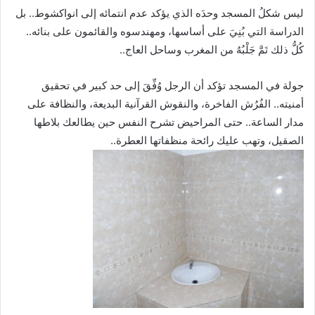
ليس شكلُ المسجد وحدَه الذي يؤكد عدم انتمائه إلى انواكشوط.. بل
الدراسة التي بُنِيَ على أساسها، ومهندسوه والقائمون على بنائه..
كُلُّ ذلك تَمَّ جَلْبُهُ من المغرب وساحل العاج..
جولة في المسجد تؤكد أن الرجل وُفِّقَ إلى حد كبير في تحقيق
أمنيته.. الفُرُش الفاخرة، والنقوش القرآنية البديعة، والنظافة على
مدار الساعة.. حتى المراحيض تشرح النفس حين يطالعك بلاطها
الصقيل، وتهب عليك رائحة منظفاتها العطرة..