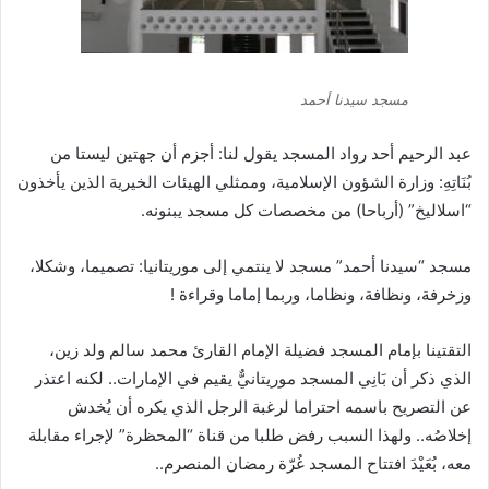
مسجد سيدنا أحمد
عبد الرحيم أحد رواد المسجد يقول لنا: أجزم أن جهتين ليستا من
بُنَاتِهِ: وزارة الشؤون الإسلامية، وممثلي الهيئات الخيرية الذين يأخذون
“اسلاليخ” (أرباحا) من مخصصات كل مسجد يبنونه.
مسجد “سيدنا أحمد” مسجد لا ينتمي إلى موريتانيا: تصميما، وشكلا،
وزخرفة، ونظافة، ونظاما، وربما إماما وقراءة !
التقتينا بإمام المسجد فضيلة الإمام القارئ محمد سالم ولد زين،
الذي ذكر أن بَانِي المسجد موريتانيٌّ يقيم في الإمارات.. لكنه اعتذر
عن التصريح باسمه احتراما لرغبة الرجل الذي يكره أن يُخدش
إخلاصُه.. ولهذا السبب رفض طلبا من قناة “المحظرة” لإجراء مقابلة
معه، بُعَيْدَ افتتاح المسجد غُرّة رمضان المنصرم..