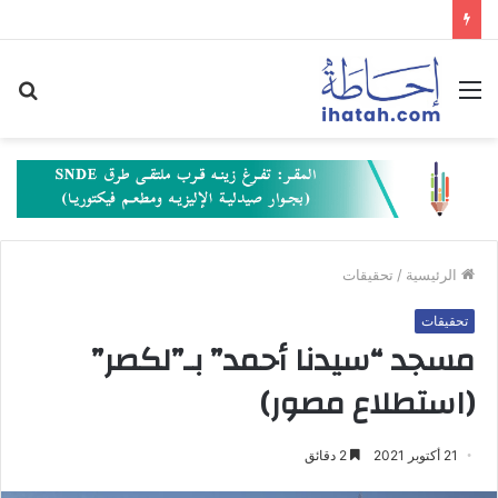
القائمة
بح
عن
الرئيسية
/
تحقيقات
تحقيقات
مسجد “سيدنا أحمد” بـ”لكصر”
(استطلاع مصور)
21 أكتوبر 2021
2 دقائق