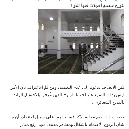
بثورةٍ شعبيةٍ أُخْمِدَتْ فيها للتو !
لكن الإنصاف يدعونا إلى عدم التعميم، ومن ثَمَّ الاعتراف بأن الأمر
ليس بذلك السوء عند إخوتنا الزنوج الذين عُرفوا بالاحتفال الزائد
بالتدين الشعائري..
حضرت ذات يوم مجلسا ذُكر فيه أحدهم، على سبيل الانتقاد، أن من
شأن الزنوج الاهتمام بأشكال ومظاهر معينة، منها: رفع منائر