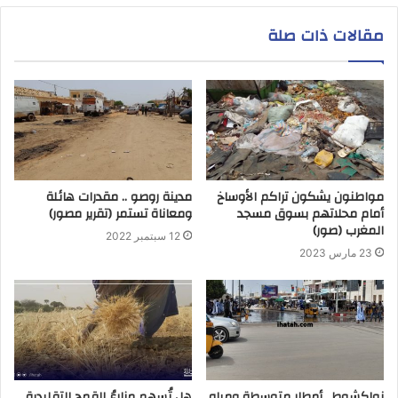
مقالات ذات صلة
مواطنون يشكون تراكم الأوساخ
مدينة روصو .. مقدرات هائلة
أمام محلاتهم بسوق مسجد
ومعاناة تستمر (تقرير مصور)
المغرب (صور)
12 سبتمبر 2022
23 مارس 2023
نواكشوط.. أمطار متوسطة ومياه
هل تُسهم مزارعُ القمح التقليدية