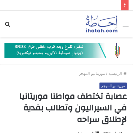
القائمة
بح
عن
الرئيسية
/
موريتانيو المهجر
موريتانيو المهجر
عصابة تختطف مواطنا موريتانيا
في السيراليون وتطالب بفدية
لإطلاق سراحه