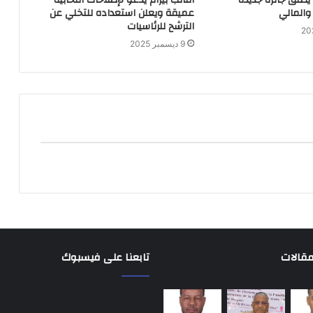
 يطلق جائزة جديدة
النائب بيرام يدعو لإصلاحات انتخابية
والمالي
عميقة ويعلن استعداده للتخلي عن
الترشح للرئاسيات
9 ديسمبر 2025
مقالات
تابعنا على فيسبوك