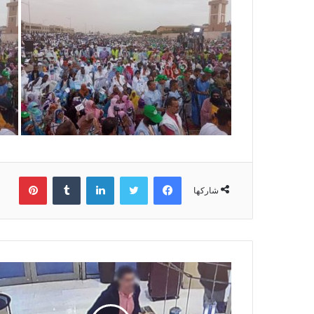
فيسبوك
تويتر
لينكدإن
بينتي
شاركها