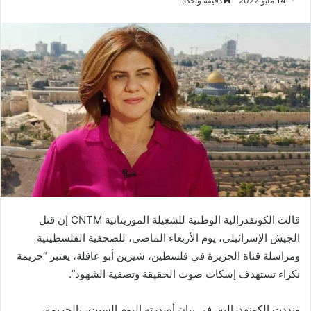
14 مايو 2022
دقيقة واحدة
قالت الكونفدرالية الوطنية للشغيلة الموريتانية CNTM إن قتل
الجيش الإسرائيلي، يوم الأربعاء الماضي، للصحفية الفلسطينية
ومراسلة قناة الجزيرة في فلسطين، شيرين أبو عاقلة، يعتبر “جريمة
نكراء تستهدف إسكات صوت الحقيقة وتصفية الشهود”.
ونددت الكونفدرالية، في بيان أصدرته اليوم السبت، بالجريمة،