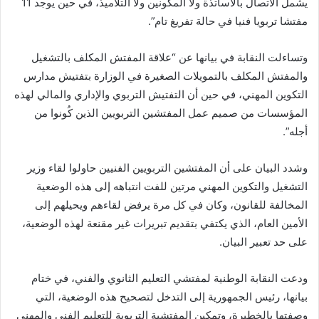
يشمل الاتصال بالأساتذة ولا المكونين ولا التلاميذ، في حين يوجد 11
مفتشا تربويا فنيا في حالة تفريغ تام”.
وتساءلت النقابة في بيانها عن “علاقة المفتش المكلف بالتشغيل
والمفتش المكلف بالتمويلات الصغيرة في الوزارة بتفتيش مدارس
التكوين المهني، في حين أن التفتيش التربوي والإداري والمالي لهذه
المؤسسات من صميم عمل المفتشين التربويين الذين كُونوا من
أجله”.
وشدد البيان على أن المفتشين التربويين الفنيين حاولوا لقاء وزير
التشغيل والتكوين المهني مرتين للفت انتباهه إلى هذه الوضعية
المخالفة للقانون، وكان في كل مرة يرفض لقاءهم ويحيلهم إلى
الأمين العام، الذي يكتفي بتقديم تبريرات غير مقنعة لهذه الوضعية،
على حد تعبير البيان.
ودعت النقابة الوطنية لمفتشي التعليم الثانوي والفني، في ختام
بيانها، رئيس الجمهورية إلى التدخل لتصحيح هذه الوضعية، التي
وصفتها بالخطيرة، وتمكين المفتشية التربوية للتعليم الفني والمهني