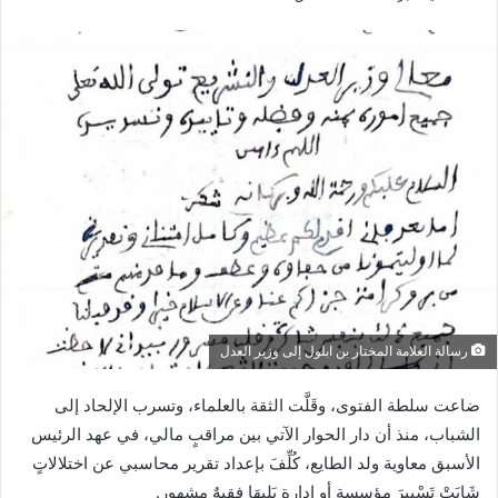
رسالة العلامة المختار بن ابلول إلى وزير العدل
ضاعت سلطة الفتوى، وقَلَّت الثقة بالعلماء، وتسرب الإلحاد إلى
الشباب، منذ أن دار الحوار الآتي بين مراقبٍ مالي، في عهد الرئيس
الأسبق معاوية ولد الطايع، كُلِّفَ بإعداد تقرير محاسبي عن اختلالاتٍ
شَابَتْ تَسْيِيرَ مؤسسة أو إدارةٍ يَلِيهَا فقيهٌ مشهور.