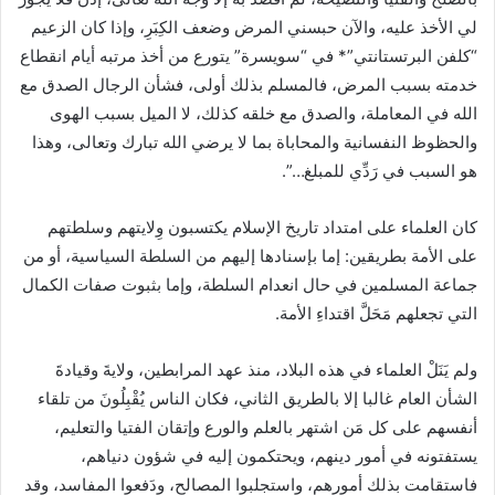
لي الأخذ عليه، والآن حبسني المرض وضعف الكِبَرِ، وإذا كان الزعيم
“كلفن البرتستانتي”* في “سويسرة” يتورع من أخذ مرتبه أيام انقطاع
خدمته بسبب المرض، فالمسلم بذلك أولى، فشأن الرجال الصدق مع
الله في المعاملة، والصدق مع خلقه كذلك، لا الميل بسبب الهوى
والحظوظ النفسانية والمحاباة بما لا يرضي الله تبارك وتعالى، وهذا
هو السبب في رَدِّي للمبلغ…”.
كان العلماء على امتداد تاريخ الإسلام يكتسبون وِلايتهم وسلطتهم
على الأمة بطريقين: إما بإسنادها إليهم من السلطة السياسية، أو من
جماعة المسلمين في حال انعدام السلطة، وإما بثبوت صفات الكمال
التي تجعلهم مَحَلَّ اقتداءِ الأمة.
ولم يَنَلْ العلماء في هذه البلاد، منذ عهد المرابطين، ولايةَ وقيادةَ
الشأن العام غالبا إلا بالطريق الثاني، فكان الناس يُقْبِلُونَ من تلقاء
أنفسهم على كل مَن اشتهر بالعلم والورع وإتقان الفتيا والتعليم،
يستفتونه في أمور دينهم، ويحتكمون إليه في شؤون دنياهم،
فاستقامت بذلك أمورهم، واستجلبوا المصالح، ودَفعوا المفاسد، وقد