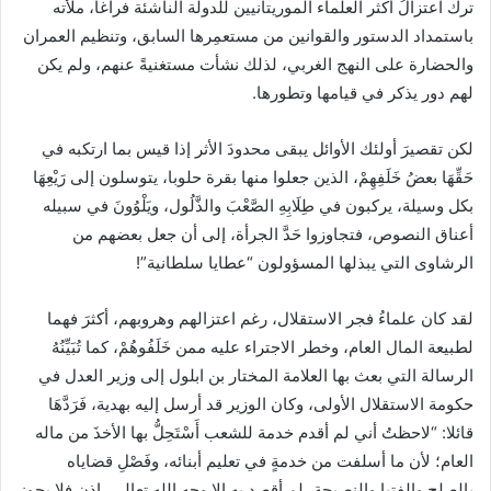
ترك اعتزالُ أكثر العلماء الموريتانيين للدولة الناشئة فراغا، ملأته
باستمداد الدستور والقوانين من مستعمِرها السابق، وتنظيم العمران
والحضارة على النهج الغربي، لذلك نشأت مستغنيةً عنهم، ولم يكن
لهم دور يذكر في قيامها وتطورها.
لكن تقصيرَ أولئك الأوائل يبقى محدودَ الأثر إذا قيس بما ارتكبه في
حَقِّهَا بعضُ خَلَفِهِمْ، الذين جعلوا منها بقرة حلوبا، يتوسلون إلى رَيْعِهَا
بكل وسيلة، يركبون في طِلَابِهِ الصَّعْبَ والذَّلُول، ويَلْوُونَ في سبيله
أعناق النصوص، فتجاوزوا حَدَّ الجرأة، إلى أن جعل بعضهم من
الرشاوى التي يبذلها المسؤولون “عطايا سلطانية”!
لقد كان علماءُ فجر الاستقلال، رغم اعتزالهم وهروبهم، أكثرَ فهما
لطبيعة المال العام، وخطر الاجتراء عليه ممن خَلَفُوهُمْ، كما تُبَيِّنُهُ
الرسالة التي بعث بها العلامة المختار بن ابلول إلى وزير العدل في
حكومة الاستقلال الأولى، وكان الوزير قد أرسل إليه بهدية، فَرَدَّهَا
قائلا: “لاحظتُ أني لم أقدم خدمة للشعب أَسْتَحِلُّ بها الأخذَ من ماله
العام؛ لأن ما أسلفت من خدمةٍ في تعليم أبنائه، وفَصْلِ قضاياه
بالصلح والفتيا والنصيحة، لم أقصد به إلا وجه الله تعالى، إذن فلا يجوز