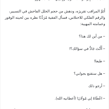
أَتَمَّ المراقب تقريرَه، ودهش من حجم الخلل الفاحش في التسيير،
والرقم الفلكي للاختلاس، فسأل الفقيهَ مُرَدِّدًا نظره بين لحيته الوقور
وعمامته المهيبة:
– من أين لك هذا؟
– أَأَنْتَ جَادٌّ في سؤالك؟!
– طبعا!
– هل ستقنع بجوابي؟
– أرجو ذلك
– اعْطَاهْ لِي مُولَانَ! (أعطانيه الله).