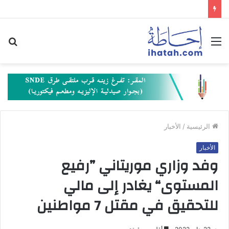
القائمة
بح
عن
الرئيسية
/
الأخبار
الأخبار
وفد وزاري موريتاني ”رفيع
المستوى“ يغادر إلى مالي
للتحقيق في مقتل 7 مواطنين