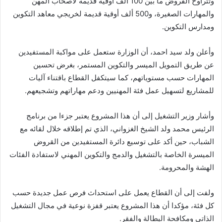
وتتراوح القروض ما بين 100 ألف أوقية قديمة لأصحاب المهن
والمهارات الصغيرة، و500 ألف أوقية قديمة لخريجي معاهد التكوين
ومدارس التكوين.
وأعلن ولد سيد احمد، أن الوزارة ستعمل على مواكبة المستفيدين
عن طريق التمويل الميسر والتكوين المستمر، بغرض تحسين
المهارات حسب مستوياتهم، كما سيتكفل القطاع باقتناء آليات
للمشاريع لتسهيل عمل فئة المهنيين ودعم مهاراتهم وتشجيعهم.
وأشار وزير التشغيل إلى أن هذا المشروع يعتبر جزءا من برنامج
الرئيس محمد ولد الشيخ الغزواني، الذي تم إطلاقه خلال لقائه مع
الشباب، حين أكد على توسيع دائرة المستفيدين من القروض
الميسرة الخاصة بالتشغيل والدمج والتكوين المهني لاستفادة الفئات
الهشة والمحرومة.
ولفت إلى أن القطاع يعمل على استحداث فرص عمل جديدة حسب
كل فئة، مؤكدا أن هذا المشروع يعتبر قفزة نوعية في مجال التشغيل
الذاتي ومكافحة البطالة والفقر.