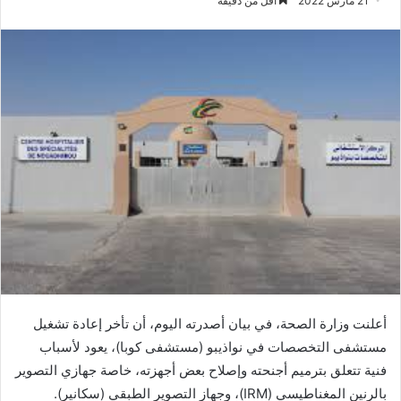
21 مارس 2022
أقل من دقيقة
أعلنت وزارة الصحة، في بيان أصدرته اليوم، أن تأخر إعادة تشغيل
مستشفى التخصصات في نواذيبو (مستشفى كوبا)، يعود لأسباب
فنية تتعلق بترميم أجنحته وإصلاح بعض أجهزته، خاصة جهازي التصوير
بالرنين المغناطيسي (IRM)، وجهاز التصوير الطبقي (سكانير).