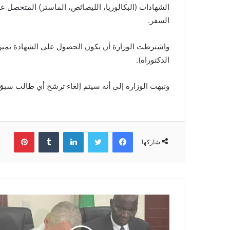
الشهادات (البكالوريا، الليصائص، الماستر) المتحصل ع
السفر.
الدكتوراه).
ونبهت الوزارة إلى أنه سيتم إلغاء ترشح أي طالب سبق
فيسبوك
تويتر
لينكدإن
بينتي
شاركها