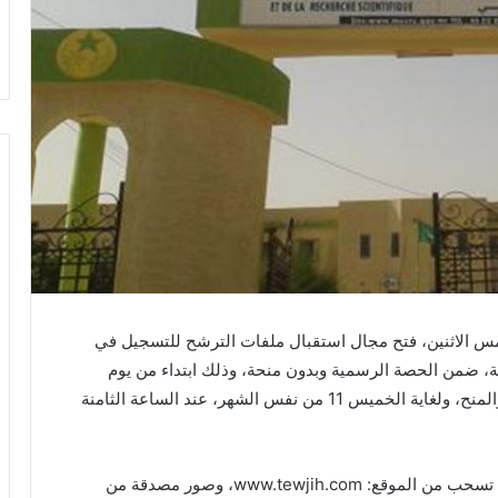
أمس الاثنين، فتح مجال استقبال ملفات الترشح للتسجيل في
ية، ضمن الحصة الرسمية وبدون منحة، وذلك ابتداء من يوم
الأربعاء 10 أغشت، عند الثامنة صباحا بمديرية التوجيه والمنح، ولغاية الخميس 11 من نفس الشهر، عند الساعة الثامنة
وحسب إعلان نشرته الوزارة يتكون الملف من استمارة تسحب من الموقع: www.tewjih.com، وصور مصدقة من