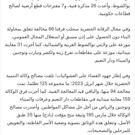
نواكشوط، وأعدت 26 مذكرة فنية، و7 مقترحات قطع أرضية لصالح
قطاعات حكومية.
وفي مجال الرقابة الحضرية سجلت فرقنا 66 مخالفة تتعلق بمحاولة
البناء دون الحصول على إذن مسبق أو استغلال المجال العمومي،
موزعة على ولايتي نواكشوط الغربية والشمالية، كما أجرت 31 معاينة
ميدانية، موزعة على مقاطعات تفرغ زينه ولكصر وتيارت وتوجنين
والميناء ودار النعيم.
وفي إطار جهود القضاء على العشوائيات؛ تلقت مصالح وكالة التنمية
الحضرية خلال شهر ابريل 2023؛ ما مجموعه 125 تظلما، تمت
معالجة 94 منها، والباقي قيد المعالجة الفنية. كما أجرت فرق الوكالة
159 معاينة ميدانية في مقاطعات دار النعيم وعرفات والميناء
وتوجنين والرياض من أجل حل مشاكل المواطنين. وأصدرت مصالح
الوكالة خلال مارس 195 وثيقة منح مؤقت (بادج) منها 35 طبق
الأصل، وتتعلق هذه الوثائق بتسوية وضعية الأسر القاطنة، والتعويض
للمرحلين والتصحيحات.