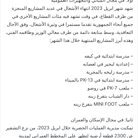
أولا: في مجال المباني والتجهيزات العمومية
شهد شهر ابريل 2023 انتهاء الأشغال في عديد المشاريع المنجزة
من طرف القطاع، في وقت تشهد فيه مئات المشاريع الأخرى في
جميع أنحاء الجمهورية تقدما مستمرا في وتيرة الأشغال، وفق الآجال
التعاقدية، وسط متابعة دائمة من طرف معالي الوزير وطاقمه الفني،
وهذه أبرز المشاريع المنتهية خلال هذا الشهر:
– مدرسة ابتدائية في كيفه
– إعدادية لبحير في لعصابه
– مدرسة زليخه بالمجرية
– مدرسة ابتدائية في PK-13 بالميناء
– ملعب PK-7 في روصو
– دار الشباب بتفرغ زينه
– ملعب MINI FOOT بتفرغ زينه
ثانيا: في مجال الإسكان والعمران
تمكنت مديرية العمليات الحضرية خلال ابريل 2023، من نزع التشفير
عن 2300 قطعة أرضية لتظهر على المخطط العمراني لمدينة