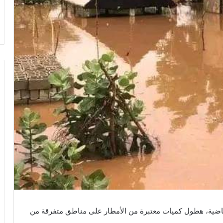
قاييس المطر، خلال الـ 24 ساعة الماضية، هطول كميات معتبرة من الأمطار على مناطق متفرقة من