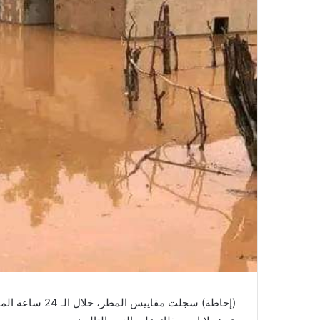
(إحاطة) سجلت م