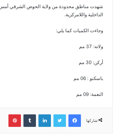
شهدت مناطق محدودة من ولاية الحوض الشرقي أمس هط
الداخلية واللامركزية.
وجاءت الكميات كما يلي:
ولاته: 37 مم
أركن: 30 مم
باسكنو : 06 مم
النعمة: 09 مم
فيسبوك
تويتر
لينكدإن
بينتي
شاركها