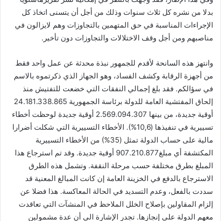
بدلا من نشره كل ثلاث سنوات وذلك من أجل أن يتسنى اتخاذ كل
الإجراءات المناسبة في حق المتهمين بالتجاوزات وهم لايزالون في
مناصبهم ومن أجل وقف الاختلالات والتجاوزات دون تأخير.
وانتهز هذه السانحة لأقدم للجمهور نبذة محدثة عن عمل واحد فقط
من أجهزة الرقابة وكشف الفساد، وهو الجهاز الذي ذكرتموه بالاسم
في سؤالكم. فقد بلغ إجمالي النفقات التي خضعت للتفتيش منذ
إلحاق المفتشية العامة للدولة برئاسة الجمهورية 24.181.338.865
أوقية جديدة، من بينها 2.569.094.307 أوقية جديدة لوحظت أخطاء
تسييرية في تنفيذها (10,6%). الأخطاء التسييرية التي شكلت أضرارا
مالية على حساب الدولة تمثل (35%) من الأخطاء التسييرية
المكتشفة أي مبلغ907.210.877 أوقية جديدة. وقد تم استرجاع هذا
المبلغ بطرق مختلفة حسب مرحلة النقفة. وتشمل هذه الطرق
الاسترجاع بالدفع في الخزينة العامة إن كانت المبالغ المعنية قد
سددت بالفعل، وعدم التسديد في الحالة المعاكسة. هذا فضلا عن
إلزام المقاولين بإصلاح الخلل الملاحظ في المنشآت التي تعاقدت
معهم الدولة على إنجازها. تجدر الإشارة الي أن عدة مشمولين