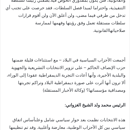
والقانونية، فلن يكون بمقدوري الخوض فيه.بصفتي رئيسا للسلطة
التنفيذية، واحتراما لمبدا فصل السلطات، فقد حرصت على تجنب أي
تدخل من طرفي فيما مضى، ولن أعلق الآن ولن أقوم قرارات
سلطات مستقلة تعمل وفق رؤيتها وفهمها لممارسة
صلاحياتهاالقانونية.
أجمعت الأحزاب السياسية في البلاد – مع استثناءات قليلة ضمنها
حزب الإنصاف الحاكم – على تزوير الانتخابات التشريعية والجهوية
والبلدية الأخيرة، وأنها أعادت التجربة الديمقراطية عقودا إلى الوراء،
ألا ترون أنها أثرت على صورة ديمقراطية البلاد وتراكم تجربتها
ومصداقية مؤسساتها؟ (وكالة الأخبار المستقلة)
الرئيس محمد ولد الشيخ الغزواني:
هذه الانتخابات نظمت بعد حوار سياسي شامل وعلىأساس اتفاق
سياسي بين كل الأحزاب الوطنية، معارضة وأغلبية. وقد تم تنظيمها