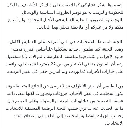
وتسييرها بشكل تشاركي كما اتفقت على ذلك كل الأطراف. ما أوكل
للحكومة والتزمت به هو توفير الظروف المناسبة والوسائل
اللوجستية الضرورية لتنظيم العملية في الأجال المحددة. ولم أسمع
منكم ولا من غيركم أي ملاحظة تتعلق بهذا الجانب.
اللجنة المستقلة للانتخابات هي التي أشرفت على العملية بالكامل.
وهذه اللجنة، كما تعلمون، قد تم تشكيلها علىأساس اقتراح قدمته
جميع الأحزاب ومثلت فيها مناصفة المعارضة والموالاة، وأنا شخصيا،
رغم أن القانون منحني الاختيار من بين 22 مقترحا قدمت لي، وافقت
على خيارات الأحزاب كما وردت ولم أمارس حقي في تغيير الترتيب.
‎من الطبيعي أن بعض الأطراف قد لا ترضى عن النتائج المتحصلة وقد
تكون سجلت، في بعض الأحيان، خروقات وتجاوزات لكنها تبقى دائما
عرضة للتصحيح من قبلالهيئات المعنية والمخولة. وعلي العموم فإن
ما تم الحديث عنه لم يرق حسب اللجنة الوطنية المستقلة للانتخابات
وحسب الجهات القضائية المختصة إلى الطعن في مصداقية هذه
الانتخابات.