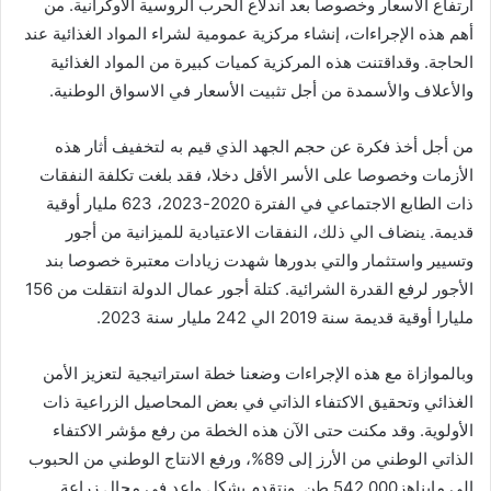
ارتفاع الأسعار وخصوصا بعد اندلاع الحرب الروسية الاوكرانية. من
أهم هذه الإجراءات، إنشاء مركزية عمومية لشراء المواد الغذائية عند
الحاجة. وقداقتنت هذه المركزية كميات كبيرة من المواد الغذائية
والأعلاف والأسمدة من أجل تثبيت الأسعار في الاسواق الوطنية.
من أجل أخذ فكرة عن حجم الجهد الذي قيم به لتخفيف أثار هذه
الأزمات وخصوصا على الأسر الأقل دخلا، فقد بلغت تكلفة النفقات
ذات الطابع الاجتماعي في الفترة 2020-2023، 623 مليار أوقية
قديمة. ينضاف الي ذلك، النفقات الاعتيادية للميزانية من أجور
وتسيير واستثمار والتي بدورها شهدت زيادات معتبرة خصوصا بند
الأجور لرفع القدرة الشرائية. كتلة أجور عمال الدولة انتقلت من 156
مليارا أوقية قديمة سنة 2019 الي 242 مليار سنة 2023.
وبالموازاة مع هذه الإجراءات وضعنا خطة استراتيجية لتعزيز الأمن
الغذائي وتحقيق الاكتفاء الذاتي في بعض المحاصيل الزراعية ذات
الأولوية. وقد مكنت حتى الآن هذه الخطة من رفع مؤشر الاكتفاء
الذاتي الوطني من الأرز إلى 89%، ورفع الانتاج الوطني من الحبوب
إلى مايناهز542.000 طن. ونتقدم بشكل واعد في مجال زراعة