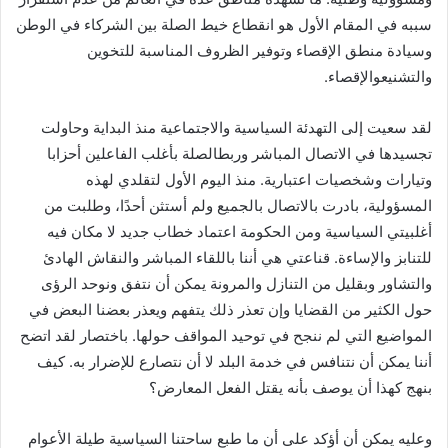
سببه في المقام الأول هو انقطاع خيط الصلة بين الشركاء في الوطن
وسيادة منطق الإقصاء وتوفير الظروف المناسبة للتخوين
والتشنيعوالإقصاء.
لقد سعيت إلى التهدئة السياسية والاجتماعية منذ البداية وحاولت
تجسيدها في الاتصال المباشر وربطالصلة بأغلب الفاعلين أحزابا
وتيارات وشخصيات اعتبارية. منذ اليوم الأول لتقلدي لهذه
المسؤولية، بادرت بالاتصال بالجميع ولم أستثن أحدًا، وطلبت من
أغلبيتي السياسية ومن الحكومة اعتماد خطاب جديد لا مكان فيه
للتنابز والإساءة. قناعتي هي أننا باللقاء المباشر والنقاش الهادئ
والتشاور وبقليل من التنازل والمرونة يمكن أن نتفق ونوحد الرؤى
حول الكثير من القضايا وإن تعذر ذلك يتفهم ويعذر بعضنا البعض في
المواضيع التي لم ننجح في توحيد المواقف حولها. باختصار لقد اتضح
أننا يمكن أن نتنافس في خدمة البلد لا أن نتصارع للإضرار به. كيف
بنهج كهذا أن يوصف بأنه يقتل الفعل المعارض؟
وعليه يمكن أن أؤكد على أن ما طبع ساحتنا السياسية طيلة الأعوام