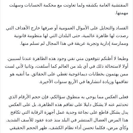
المفتشية العامة بكشفه ولما تعاونت مع محكمة الحسابات وسهلت
مهمتها.
الفساد والتحايل على الأموال العمومية أو صرفها خارج الأهداف التي
رصدت لها ظاهرة عالمية، حتى البلدان التي لها منظومة قانونية
وممارسة إدارية وتجربة عريقة في هذا المجال لم تسلم منها.
وطبعا لا أظنكم تتوقعون مني نفي وجود هذه الظاهرة عندنا لسببين.
أولا لاستحالة ذلك في أي بلد من العالم كما أسلفت، وثانيا لأني لست
ممن يهتمون بخطابات ديماغوجية تغطي على الحقائق. ما أنفيه هو
تفاقمها وزيادة انتشارها في الأربع سنوات الأخيرة.
‎فعلى العكس مما يوحي به منطوق سؤالكم، فإن حجم الأرقام الذي
تحدثتم عنه لا يشكل دليلا على تفاقم هذه الظاهرة، بل على العكس
يدل بشكل قاطع على نجاعة وجدية عمل أجهزة الرقابة التي تكافح
هذا المرض العضال المنتشر في البلد منذ عدة عقود للأسف الشديد.
وكأي مرض، فكلما تحسن أداء نظام الكشف، ظهر الحجم الحقيقي