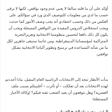
أؤكد على أن ما قلته سالفا لا يعني عدم وجود نواقص، لكنها لا ترقى
حسب ما لدي من معلومات للتوصيف الذي ورد في سؤالكم. على
العكس من ذلك وحسب اعتقادي أنه يجب وصف الأمور كما حدثت
ويجب استخلاص الدروس المفيدة من النواقص المسجلة ويجب أن
يكون كل ذلك دافعا لتحسين منظومتنا الانتخابية وتعزيزالتجربة
المتراكمة لمؤسساتنا الديمقراطية. ومن جانبنا سنبقى جاهزين لكل
ما من شأنه المساعدة في ترسيخ وتطوير ألياتنا الانتخابية بشكل
توافقي.
بدأت الأنظار تتجه إلى الانتخابات الرئاسية العام المقبل، ماذا أعددتم
لهذه الانتخابات بعد أن تفككت – أو تأثرت – أغلبيتكم بسبب ملف
العشرية؟ وهل تتوقعون أن يعيد الشعب ثقته فيكم؟ (وكالة الأخبار
المستقلة)
الرئيس محمد ولد الشيخ الغزواني: