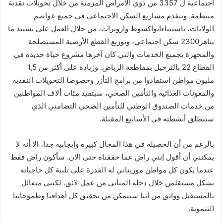
اجتماعية ل 3357 من ذوي الأمراض المزمنة من خلال تحويلات نقدية
منتظمة. وتتقدم مشاريع السكن الاجتماعي في جميع عواصم
الولايات، باستثناءانواكشوط وازويرات، من خلال العمل على تشييد ما
يناهز2300 سكن اجتماعي، وتوزيع القطع الأرضية المستصلحة
والمجهزة بجميع الخدمات والتي كان آخرها مشروع حياة جديدة في
القطاع 22 بالترحيل بمقاطعة الرياض. وزيادة على أكثر من 1,5
مليون مواطن استفادوا من برامج التأزر وخصوصا التحويلات النقدية
والمعونات الغذائية والتأمين الصحي، سيتفيد مئات ألاف المواطنين
من خدمات الصندوق الوطني للتأمين الصحي التضامني الذي
ستنطلق أنشطته في الأسابيع المقبلة.
بالرغم من أن الحصيلة في هذا المجال كبيرة وإيجابية جدا، الا أنه لا
يمكنني أن أقول إنني راض عما حققناه حتى الان. سأكون راض فقط
عندما يكون كل مواطن موريتاني له القدرة على تلبية كل حاجياته
بشكل مستقلمن خلال دخله المتأتي من عمل لائق. لكنني متفائل
بالمستقبل وواثق من أننا سنتمكن من تحقيق كل أهدافنا وطموحاتنا
التنموية.