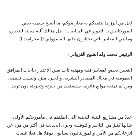
لعل من أبرز ما ينتقدكم به معارضوكم، ما أصبح يسميه بعض
الموريتانيين بـ”التدوير في المناصب”، هل هنالك آلية معينة للتعيين،
وما هي المعايير التي تختارون عليها المسؤولين؟(صحراميديا)
الرئيس محمد ولد الشيخ الغزواني:
‎التعيين يخضع لمعايير فنية ومهنية تأخذ بعين الاعتبار حاجات المرافق
العمومية في مجال المصادر البشرية، والخبرة ميزة وليست نقيصة،
ومن لم تمنعه موانع قانونية سنستفيد من خبرته وتجربته دون تردد.
عددٌ من مشاريع البنية التحتية التي أطلقتم في مأموريتكم الأولى،
شابها كثيرٌ من التأخير والتوقف، وجرى الحديث في أكثر من مرة عن
انزعاجكم من الأمر، والموريتانيون يسألون دومًا: هل فعلًا غضبَ