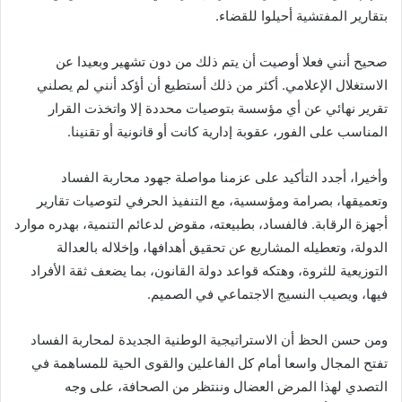
بتقارير المفتشية أحيلوا للقضاء.
‎صحيح أنني فعلا أوصيت أن يتم ذلك من دون تشهير وبعيدا عن
الاستغلال الإعلامي. أكثر من ذلك أستطيع أن أؤكد أنني لم يصلني
تقرير نهائي عن أي مؤسسة بتوصيات محددة إلا واتخذت القرار
المناسب على الفور، عقوبة إدارية كانت أو قانونية أو تقنينا.
‎وأخيرا، أجدد التأكيد على عزمنا مواصلة جهود محاربة الفساد
وتعميقها، بصرامة ومؤسسية، مع التنفيذ الحرفي لتوصيات تقارير
أجهزة الرقابة. فالفساد، بطبيعته، مقوض لدعائم التنمية، بهدره موارد
الدولة، وتعطيله المشاريع عن تحقيق أهدافها، وإخلاله بالعدالة
التوزيعية للثروة، وهتكه قواعد دولة القانون، بما يضعف ثقة الأفراد
فيها، ويصيب النسيج الاجتماعي في الصميم.
‎ومن حسن الحظ أن الاستراتيجية الوطنية الجديدة لمحاربة الفساد
تفتح المجال واسعا أمام كل الفاعلين والقوى الحية للمساهمة في
التصدي لهذا المرض العضال وننتظر من الصحافة، على وجه