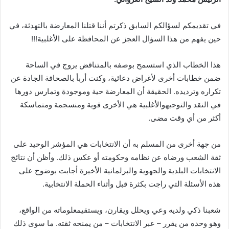
في تقديمكم لسؤالكم السابق ذكرتم أننا قتلنا المعارضة بالتهدئة، في
حين يفهم من هذا السؤال العجز عن المحافظة على الأغلبية!!!
هذا الخطاب الذي استسمح بوصفه بالمتناقض يروج في الساحة
ضمن خطابات أخرى لأغراض دعائية، وكنت أربأ بالصحافة الجادة عن
تكراره وترديده. الحقيقة أن المعارضة حية وموجودة وتمارس دورها
في النقد والتوجيهوالأغلبية هي الأخرى قوية ومنسجمة ومتماسكة
أكثر من أي وقت مضى.
من جهة أخرى من المسلم به أن الانتخابات هي المؤشر الوحيد على
ثقة الشعب ورضاه عن نظامه وحكومته أو عكس ذلك. وأظن أن نتائج
الانتخابات البلدية والجهوية والبرلمانية الأخيرة أجابت بوضوح على
هذه الأسئلة التي راجت بكثرة قبل وأثناء الحملة الانتخابية.
شعبنا ذكي ولديه وعي ويحلل ويقارن، ويستقيمعلوماته من الواقع،
وهو وحده من يقرر – عبر الانتخابات – من يمنحه ثقته. ما سوى ذلك