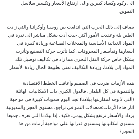
الى ركود وكساد كبيرين والى ارتفاع الأسعار وتكسير سلاسل
التموين.
يضاف إلى ذلك الحرب التي اندلعت بين روسيا وأوكرانيا والتي زادت
الطين بلة وعقدت الأمور أكثر. حيث أدت بشكل مباشر الى ندرة في
المواد الغذائية الأساسية والمدخلات الصناعية وزيادة كبيرة في
أسعارها وفيأسعار المحروقات. كما تأثرت حركة التصنيع وتأثرت
بشكل خاص حركة النقل البحري مما زاد في تكاليف توصيل تلك
المواد إلى بلادنا، وزيادة التكاليف تعني بطبيعة الحال زيادة الأسعار.
هذه الأزمات ضربت في الصميم وأعاقت الخطط الاقتصادية
والتنموية في كل البلدان. فالدول الكبرى ذات الامكانيات الهائلة
(التي لا وجه لمقارنتها ببلادنا) تجد اليوم صعوبات كبيرة في مواجهة
آثار هذه الأزمات:فمعدلات النمو في تراجع، مستوي العجز والمديونية
يزداد والأسعار ترتفع بشكل يومي. فكيف إذا ببلادنا التي نعرف جميعا
مستوى امكانياتها ومستوى قدراتها على مواجهة أزمات من هذا
الحجم؟