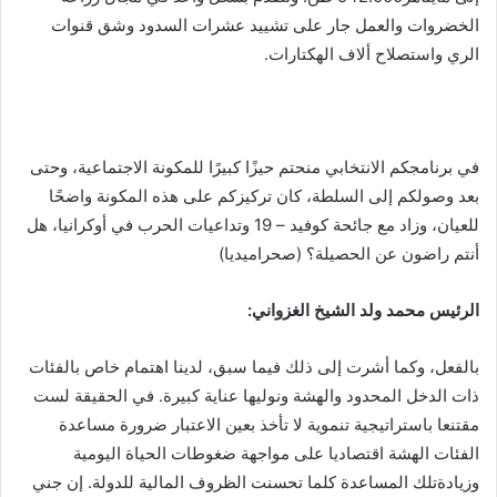
الخضروات والعمل جار على تشييد عشرات السدود وشق قنوات
الري واستصلاح ألاف الهكتارات.
في برنامجكم الانتخابي منحتم حيزًا كبيرًا للمكونة الاجتماعية، وحتى
بعد وصولكم إلى السلطة، كان تركيزكم على هذه المكونة واضحًا
للعيان، وزاد مع جائحة كوفيد – 19 وتداعيات الحرب في أوكرانيا، هل
أنتم راضون عن الحصيلة؟ (صحراميديا)
الرئيس محمد ولد الشيخ الغزواني:
‎بالفعل، وكما أشرت إلى ذلك فيما سبق، لدينا اهتمام خاص بالفئات
ذات الدخل المحدود والهشة ونوليها عناية كبيرة. في الحقيقة لست
مقتنعا باستراتيجية تنموية لا تأخذ بعين الاعتبار ضرورة مساعدة
الفئات الهشة اقتصاديا على مواجهة ضغوطات الحياة اليومية
وزيادةتلك المساعدة كلما تحسنت الظروف المالية للدولة. إن جني