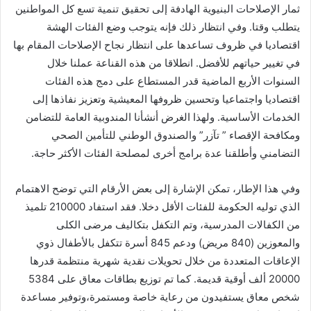
ثمار الإصلاحات البنيوية الهادفة إلى تحقيق تنمية تسع كل المواطنين
يتطلب وقتا. وفي انتظار ذلك فإنه يتوجب وضع الفئات الهشة
اقتصاديا في ظروف تساعدها على انتظار نجاح الإصلاحات المقام بها
في تغيير حياتهم للأفضل. انطلاقا من هذه القناعة عملنا خلال
السنوات الأربع الماضية قدر المستطاع على دمج هذه الفئات
اقتصاديا واجتماعيا وتحسين ظروفها المعيشية وتعزيز نفاذها إلى
الخدمات الأساسية. ولهذا الغرض أنشأنا المندوبية العامة للتضامن
ومكافحة الإقصاء ” تآزر” والصندوق الوطني للتأمين الصحي
التضامني وأطلقنا عدة برامج أخرى لمصلحة الفئات الأكثر حاجة.
وفي هذا الإطار، تمكن الإشارة إلى بعض الأرقام التي توضح الاهتمام
الذي توليه الحكومة للفئات الأقل دخلا. فقد استفاد 210000 تلميذ
من الكفالات المدرسية، وتم التكفل بتكاليف مرضى الكلى
والمعوزين (840 مريض) ودعم 845 أسرة تتكفل بالأطفال ذوي
الإعاقات المتعددة من خلال تحويلات نقدية شهرية منتظمة قدرها
20000 ألف أوقية قديمة. كما تم توزيع بطاقات معاق على 5384
شخص معاق يستفيدون من رعاية خاصة ومستمرة،وتوفير مساعدة