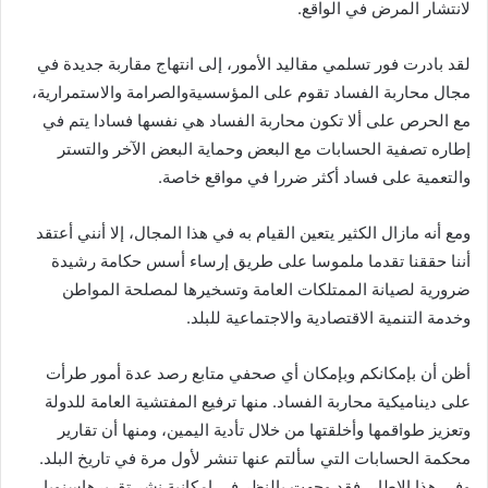
لانتشار المرض في الواقع.
‎لقد بادرت فور تسلمي مقاليد الأمور، إلى انتهاج مقاربة جديدة في
مجال محاربة الفساد تقوم على المؤسسيةوالصرامة والاستمرارية،
مع الحرص على ألا تكون محاربة الفساد هي نفسها فسادا يتم في
إطاره تصفية الحسابات مع البعض وحماية البعض الآخر والتستر
والتعمية على فساد أكثر ضررا في مواقع خاصة.
‎ومع أنه مازال الكثير يتعين القيام به في هذا المجال، إلا أنني أعتقد
أننا حققنا تقدما ملموسا على طريق إرساء أسس حكامة رشيدة
ضرورية لصيانة الممتلكات العامة وتسخيرها لمصلحة المواطن
وخدمة التنمية الاقتصادية والاجتماعية للبلد.
‎أظن أن بإمكانكم وبإمكان أي صحفي متابع رصد عدة أمور طرأت
على ديناميكية محاربة الفساد. منها ترفيع المفتشية العامة للدولة
وتعزيز طواقمها وأخلقتها من خلال تأدية اليمين، ومنها أن تقارير
محكمة الحسابات التي سألتم عنها تنشر لأول مرة في تاريخ البلد.
وفي هذا الإطار، فقد وجهت بالنظر في إمكانية نشر تقريرهاسنويا