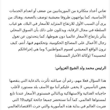
تعاني أعداد متكاثرة من الموريتانيين من ضعف أو انعدام الخدمات
الأساسية، كما يواجهون ظروفا معيشية توصف بالصعبة، وهناك من
يرى أن السبب الأول للارتفاع المتزايد للأسعار في البلاد، هو غياب
السلطة في مجال الرقابة، ويدللون على ذلك بأن السوق المحلي
يتأثر بارتفاع الأسعار عالميا دون هبوطها، كما يتحدثون عن تغول
رجال الأعمال على المصالح الحكومية، وتحكمهم فيها، أنتم، كيف
ترون الواقع المعيشي لعموم المواطنين؟ وما هي إجراءاتكم
لتحسينه؟ (وكالة الأخبار المستقلة)
الرئيس محمد ولد الشيخ الغزواني:
‎هذا السؤال فعلا مهم، رغم أن صياغته تأثرت بالدعاية التي ينقصها
بعض التأسيس. لا يخفى عليكم أننا مع الأسف بلد مستورد لأغلب
حاجياته الغذائية والاستهلاكية وبالتالي فمستوى الأسعار عندنا تابع
لمستواها العالمي. كما أننا نستحضر جميعا جائحة كوفيد19 التي
ضربت العالم في بداية هذه المأمورية والتي جرت الاقتصادالعالمي