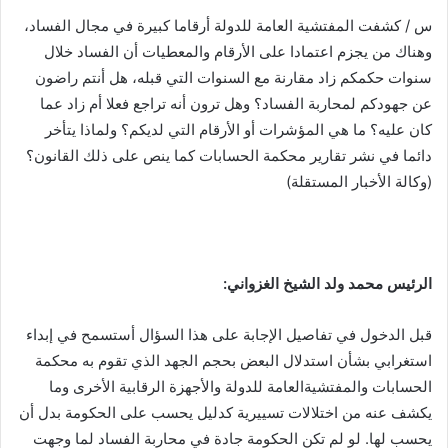
س / كشفت المفتشية العامة للدولة أرقاما كبيرة في مجال الفساد،
وهناك من يجزم اعتمادا على الأرقام والمعطيات أن الفساد خلال
سنوات حكمكم زاد مقارنة مع السنوات التي قبله، هل أنتم راضون
عن جهودكم لمحاربة الفساد؟ وهل ترون أنه تراجع فعلا أم زاد عما
كان عليه؟ ما هي المؤشرات أو الأرقام التي لديكم؟ ولماذا يتأخر
دائما في نشر تقارير محكمة الحسابات كما ينص على ذلك القانون؟
(وكالة الأخبار المستقلة)
الرئيس محمد ولد الشيخ الغزواني:
قبل الدخول في تفاصيل الإجابة على هذا السؤال أستسمح في إبداء
استغرابي بشأن استدلال البعض بحجم الجهد الذي تقوم به محكمة
الحسابات والمفتشيةالعامة للدولة والأجهزة الرقابية الأخرى وما
يكشف عنه من اختلالات تسييرية كدليل يحسب على الحكومة بدل أن
يحسب لها. لو لم تكن الحكومة جادة في محاربة الفساد لما وجهت