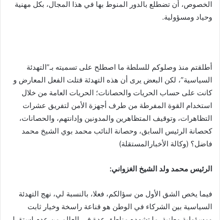
الخصوص، أن تضطلع بالدور المنوط بها في هذا المجال، بكل مهنية
وحياد ومسؤولية.
أطلقتم منذ وصلوكم للسلطة ما اصطلح على تسميته بـ”التهدئة
السياسية”، لكن البعض يرى أن هذه التهدئة قتلت الفعل المعارض و
كانت على حساب الحريات والحصانات؛ الحريات العامة من خلال
استخدام القوة المفرطة من طرف أجهزة الأمن لتفريق عشرات
التظاهرات، وتوقيف المتظاهرين والمدونين وإدانتهم، والحصانات،
كحصانة الرئيس السابق، وحصانة النائب محمد بوي الشيخ محمد
فاضل؟ (وكالة الأخبارالمستقلة)
الرئيس محمد ولد الشيخ الغزواني:
فيما يخص الشق الأول من سؤالكم، فعلا، بالنسبة لي، نهج التهدئة
السياسية بين الشركاء في الوطن هو قناعة راسخة وخيار ثابت
ومسؤولية وطنية. ما تشهده مناطق عدة في العالم من عدم استقرار