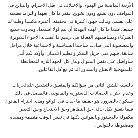
الأربعة الماضية من الهدوء، والاختلاف في ظل الاحترام، والتباين في
المواقف دون تشنج ودون تخوين، بقدر ما كان تعهدا والتزاما قطعته
على نفسي،وبذلت جهودا كبيرة في تحقيقه، أعتبره مكسبا وطنيا لنا
جميعا. طبعا ما كان لهذه التهدئة أن تتم لولا استعداد وتجاوب جميع
الشركاء ومساهمتهم الفعالة في ترميم ما أفسدته الأجواء المتوترة
والمشحونة التي سادت ساحتنا السياسية والاجتماعية خلال مراحل
سابقة. فلهم مني جزيل الشكر وعظيم الامتنان. وأؤكد لكم أنني
سأواصل على نفس المنوال وبذل كل الجهد اللازم للمحافظة
علىمنهجية الانفتاح والتشاور الدائم مع كل الفاعلين.
بالنسبة للشق الثاني من سؤالكم والمتعلق بالتضييق علىالحريات
وعدم احترام الحصانات الدستورية والقانونية، فالفيصل في ذلك
سيكون بالضرورة هو حقيقة ما حدث في الواقع ومدى احترام القانون
فيما يتعلق بكل حالة. حق التظاهر وحق الاحتجاج وحق التعبير
مكفولة بالدستور وبالقوانين لكنها في نفس الوقت منظمة ومقيدة
ومضبوطة بالقوانين.