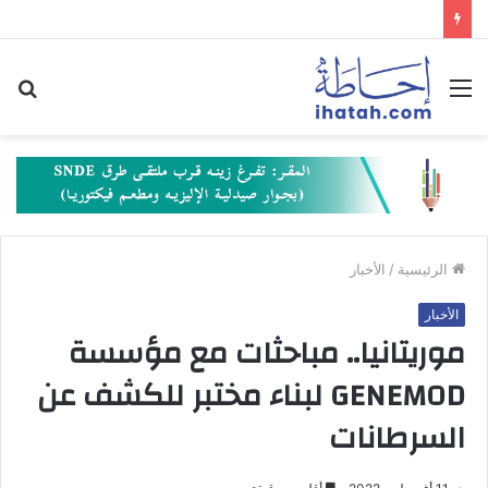
القائمة
بح
عن
الرئيسية
/
الأخبار
الأخبار
موريتانيا.. مباحثات مع مؤسسة
‏GENEMOD لبناء مختبر للكشف عن
السرطانات