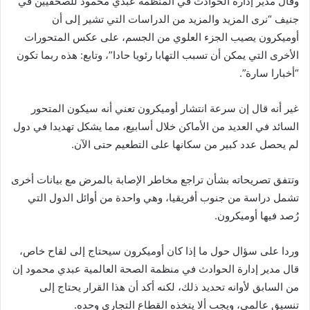
وقال مدير إدارة الحوادث في المنظمة عبدي محمود للصحفيين في
جنيف “نرى المزيد والمزيد من الدراسات التي تشير إلى أن
أوميكرون يصيب الجزء العلوي من الجسم، على عكس المتحورات
الأخرى التي يمكن أن تسبب التهابا رئويا حادا”، وتابع: هذه ربما تكون
“أخبارا سارة”.
غير أنه قال إن سرعة انتشار أوميكرون تعني أنه سيكون المتحور
السائد في العديد من الأماكن خلال أسابيع، مما يشكل تهديدا في دول
لم يحصل عدد كبير من سكانها على التطعيم حتى الآن.
وتتفق تصريحاته بشأن تراجع مخاطر الإصابة بالمرض مع بيانات أخرى
تشمل دراسة من جنوب أفريقيا، وهي واحدة من أوائل الدول التي
رُصد فيها أوميكرون.
وردا على سؤال حول ما إذا كان أوميكرون سيحتاج إلى لقاح خاص،
قال مدير إدارة الحوادث في منظمة الصحة العالمية عبدي محمود إن
من السابق لأوانه تحديد ذلك، لكنه أكد أن هذا القرار يحتاج إلى
تنسيق عالمي، ويجب ألا يتخذه القطاع التجاري وحده.