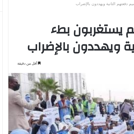
 دفعتهم الثانية ويهددون بالإضراب
م يستغربون بطء
ية ويهددون بالإضراب
أقل من دقيقة