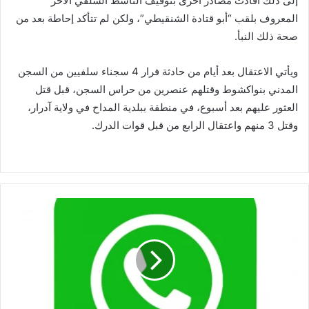
إلى ذلك أفادت مصادر أخرى بتوقيف الناشط السلفي الآخر
المعروف بلقب “أبو قتادة الشنقيطي”، ولكن لم تتأكد إحاطة بعد من
صحة ذلك النبأ.
ويأتي الاعتقال بعد أيام من حادثة فرار 4 سجناء سلفيين من السجن
المدني بنواكشوط وقتلهم عنصرين من حراس السجن، قبل قتل
العثور عليهم بعد أسبوع، في منطقة ببلدية المداح في ولاية آدرار،
وقتل 3 منهم واعتقال الرابع من قبل قوات الدرك.