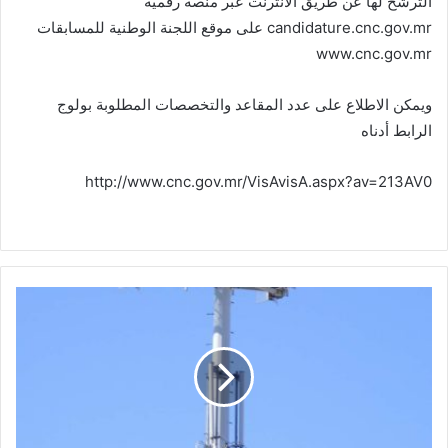
الترشح لها عن طريق الأنترنت عبر منصة رقمية
candidature.cnc.gov.mr على موقع اللجنة الوطنية للمسابقات
www.cnc.gov.mr
ويمكن الاطلاع على عدد المقاعد والتخصصات المطلوبة بولوج
الرابط أدناه
http://www.cnc.gov.mr/VisAvisA.aspx?av=213AV0