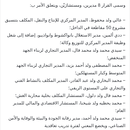
وسمى القرار 8 مديرين، ومستشارَيْن، ويتعلق الأمر ب:
– عالي ولد محفوظ، المدير المركزي للإنتاج والنقل، المكلف بتنسيق
مشروع 50 مقاطعة في الداخل؛
– ددي ألمين، مدير الاستغلال بانواكشوط وانواذيبو، إضافة إلى شغل
وظيفة المدير المركزي للتوزيع وكالة؛
– سيدي محمد ولد محمد فال، المدير التجاري لزبناء الجهد
المنخفض؛
– محمد المصطفى ولد أحمد بزيد، المدير التجاري لزبناء الجهد
المتوسط وكبار المستهلكين؛
– محمد البخاري ولد عبد القادر، المدير المكلف بالنشاط الفني
والتجاري على المستوى الريفي؛
– محمد فال ولد دلول، المستشار المكلف بخلية محاربة الغش؛
– محمد يحظيه ولد شيخنا، المستشار الاقتصادي والمالي للمدير
العام؛
– سيدي محمد ولد أحمد، مدير رقابة الجودة والبيئة والوقاية والأمن
الصناعي، ويخضع المعني لفترة تدريب تعاقدية