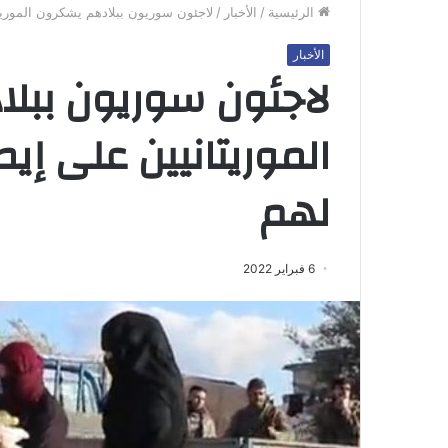
الرئيسية
/
الأخبار
/
لاجئون سوريون ببلادهم يشكرون الموريت
الأخبار
لاجئون سوريون ببل
الموريتانيين على إي
لهم
6 فبراير 2022