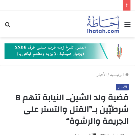
القائمة
بح
عن
الرئيسية
/
الأخبار
الأخبار
قضية ولد الشين.. النيابة تتهم 8
شرطيّين بـ”القتل والتستر على
الجريمة والرشوة“