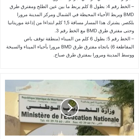
– الخط رقم 4: بطول 8 كلم يربط ما بين عين الطلح ومفترق طرق
BMD ويربط الأحياء المحيطة في الشمال ومركز المدينة مرورا
بلكصر. يشترك هذا المسار مسافة 1,5 كلم ابتداءا من إذاعة موريتانيا
وحتى مفترق طرق BMD مع الخط رقم 3.
– الخط رقم 5: بطول 6 كلم من الميناء (منطقة توقف باص
المقاطعة 6) باتجاه مفترق طرق BMD مرورا بأحياء الميناء والسبخة
ووسط المدينة ومرورا بمفترق طرق صباح.