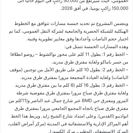
العمومي، حيث سيرتفع من 50.000 راكبٍ في اليوم حاليا الى
150.000 راكبٍ يوميا، في أفق 2026.
ويتضمن المشروع تم تحديد خمسة مسارات تتوافق مع الخطوط
الهيكلية للشبكة الحضرية والجامعية لشركة النقل العمومي، كما تم
اختيار حجم الباصات وأعدادها وفق معايير تطويرية وفنية.
وهذه المسارات الخمسة تتمثل في:
– الخط رقم 1: بطول 11 كلم على محور نواكشوط – روصو انطلاقا
من جسر باماكو ولغاية مفترق طرق مدريد.
– الخط رقم 2: بطول 10 كلم على طريق الأمل من توجنين (موقف
الباصات) ولغاية العيادة المجمعة مرورا بمفترق طرق مدريد.
– الخط رقم 3: بطول 16 كلم (6 كلم ما بين مفترق طرق مدريد
ولغاية مفترق طرق صباح مرورا بمفترق طرق مفوضية شرطة
المرور ومفترق حي BMD عبر شارع جمال عبد الناصر و(11كلم من
مفترق طرق صباح باتجاه المجمع الجامعي مرورا بمفترق طرق
انواذيبو (القدس). وعلى امتداد شارع الشيخ زايد. ويربط هذا الخط
أهم المراكز الإدارية والاستشفائية في المدينة (مركز أمراض القلب،
المركز الاستشفائي الوطني، مركز الكسور).