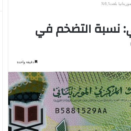
انيا بلغت6,1%
: نسبة التضخم في
دقيقة واحدة