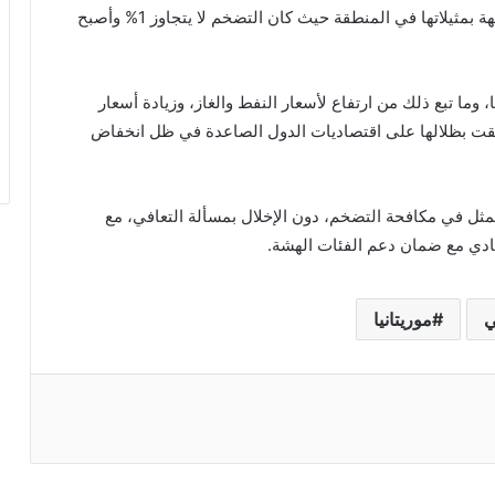
للشرق الأوسط وإفريقيا، إن الوضعية في موريتانيا شبيهة بمثيلاتها في المنطقة حيث كان التضخم لا يتجاوز 1% وأصبح
ما تبع ذلك من ارتفاع لأسعار النفط والغاز، وزيادة أسعار
ألقت بظلالها على اقتصاديات الدول الصاعدة في ظل انخفاض
ثل في مكافحة التضخم، دون الإخلال بمسألة التعافي، مع
صادي مع ضمان دعم الفئات الهشة.
ي
موريتانيا
ريست