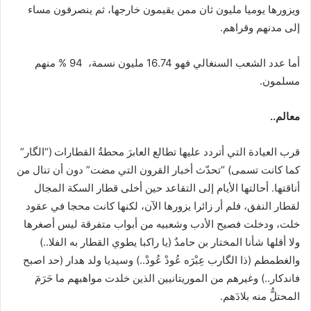
ويزورها يوميا مليون ثان ممن يقيمون خارجها، ثم ينصرفون مساء
إلى مدنهم وقراهم.
أما عدد الشعب السنغالي فهو 16.74 مليون نسمة، 94 % منهم
مسلمون.
معالم..
قرب العيادة التي أتردد عليها تطالع العابرَ محطةُ القطارات (“الگار”
كما كانت تسمى) “تحدّث أخبار القرون التي مضت” دون أن تنال من
أناقتها. أحالتها الأيام إلى التقاعد حين أخلى قطار السكة المجال
لقطار النفق، فلم أر زائرا يزورها الآن، لكنها كانت محجا في عقود
خلت، ودخلت فصيح الأدب وشعبيه من أبواب متفرقة ليس أصغرها
ولا أقلها شأنا المختار بن حامدٌ (يا راكبا يطوي القطار به الفلا..)
والغطمطم (ذا الگارب عِبْرَه عُودْ عُودْ..) وسيديا ولد هدار (حد اصبح
فاندكار..) وغيرهم من الموريتانيين الذين خلدت مواهبهم ما حَرَمَ
المحتلُّ منه بلادَهم.