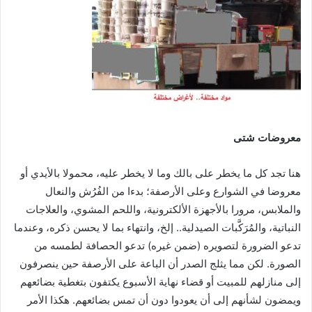
معروضات شتى
هنا تجد كل ما يخطر على بالك وما لا يخطر عليه، محمولا بالأيدي أو
معروضا في الشوارع وعلى الأرصفة؛ بدءا من الفُرُش والنعال
والملابس، مرورا بالأجهزة الألكترونية، واللحم المشوي، والعلاجات
النباتية، والمُرَكَّبات الصيدلية.. إلخ، وانتهاء بما لا يحسن ذكره، وعندما
تدعو الضرورة لتصويره (ضمن غيره) تدعو الحصافة لطمسه من
الصورة. لكن مما يثلج الصدر أن الباعة على الأرصفة حين ينصرفون
إلى منازلهم للمبيت أو قضاء نهاية الأسبوع يكتفون بتغطية بضائعهم
ويمضون لشأنهم إلى أن يعودوا دون أن تمس بضائعهم. هكذا الأمر