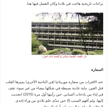
نزاعات تاريخية هاجت في بلادنا وكان الفصل فيها هنا.
السفارة
عند الاقتراب من سفارة موريتانيا (في الناحية الأخرى) يميزها القلب
قبل العين. بناية عادية بسيطة في شكلها بيضاء من غير سوء، تقف
في إباء بين باذخات المباني. حين رأيتها أول مرة (2015) انجذبت
إليها، ولم أفهم السبب إلا حين تبدّى علم بلادي من وراء إحدى
النخلات المهاجرة المنتصبات أمام المدخل.