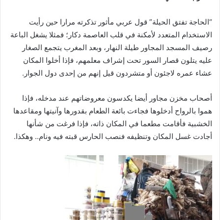
“الحاجة تفتق الحيلة” قول عربي مأثور تذكرته مرارا حين رأيت
الاستخدام المتعدد لأمكنة في قلب العاصمة دكار؛ فمثلا يشغل الباعة
رصيف المسجد المجاور طيلة النهار، وبعد المغرب يتجمع الصغار
عليه يتلون قصار السور تحت إشراف معلمهم، فإذا أخلوا المكان
عشاء عمره لاجئون أو متشردون قيل إنهم من إحدى دول الجوار.
أصحاب مخزن مجاور أيضا يكدسون معروضاتهم عند مدخله، فإذا
هموا بالرواح أدخلوها فجاءت بائعة الطعام بقدورها وآنيتها ومقاعدها
الخشبية فأقامت مطعما في المكان ذاته، فإذا فرغت من شأنها
أجادت غسل المكان وتنظيفه فنصب الحارس قبته فيه ونام.. وهكذا.