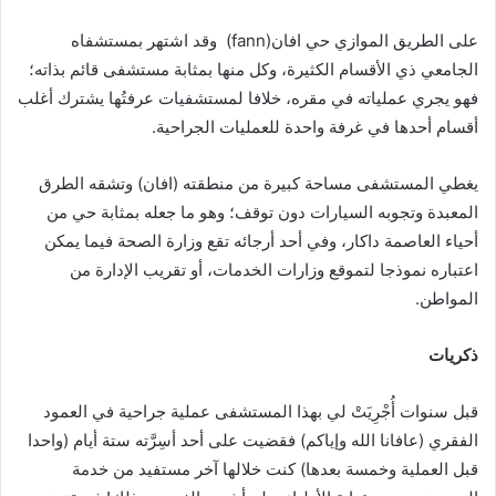
على الطريق الموازي حي افان(fann) وقد اشتهر بمستشفاه
الجامعي ذي الأقسام الكثيرة، وكل منها بمثابة مستشفى قائم بذاته؛
فهو يجري عملياته في مقره، خلافا لمستشفيات عرفتُها يشترك أغلب
أقسام أحدها في غرفة واحدة للعمليات الجراحية.
يغطي المستشفى مساحة كبيرة من منطقته (افان) وتشقه الطرق
المعبدة وتجوبه السيارات دون توقف؛ وهو ما جعله بمثابة حي من
أحياء العاصمة داكار، وفي أحد أرجائه تقع وزارة الصحة فيما يمكن
اعتباره نموذجا لتموقع وزارات الخدمات، أو تقريب الإدارة من
المواطن.
ذكريات
قبل سنوات أُجْرِيَتْ لي بهذا المستشفى عملية جراحية في العمود
الفقري (عافانا الله وإياكم) فقضيت على أحد أسِرَّته ستة أيام (واحدا
قبل العملية وخمسة بعدها) كنت خلالها آخر مستفيد من خدمة