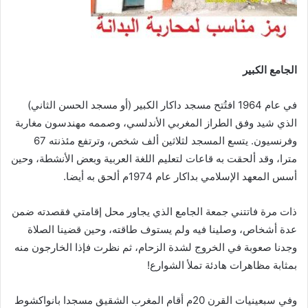
الجامع الكبير
في عام 1964 افتُتح مسجد داكار الكبير (أو مسجد الحسن الثاني)
الذي شيد وفق الطراز المغربي الأندلسي، وصممه مهندسون مغاربة
وفرنسيون. يتسع المسجد لثلاثين ألف شخص، وترتفع مئذنته 67
مترا، وقد ألحقت به قاعات لتعليم اللغة العربية وبعض الأنشطة، وحين
أسس المعهد الإسلامي بداكار عام 1974م ألحق به أيضا.
ذات مرة فاتتني جمعة الجامع الذي يجاور محل إقامتي فقصدته ضمن
عدة أشخاص، وصلينا فيه ولم يستوف طاقته، وحين قضينا الصلاة
وجدنا صعوبة في الخروج لشدة الزحام، ثم نظرت فإذا الخارجون منه
بمثابة مظاهرات هادئة تملأ الشوارع!
وفي سبعينيات القرن 20م أقام المغرب الشقيق مسجدا بانواكشوط