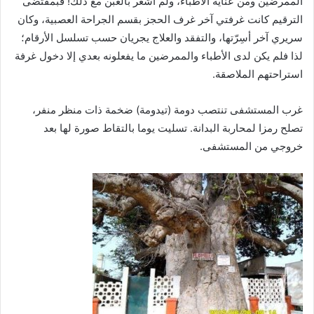
الممرضين ومن عناية الأطباء، ولم أشعر بالغبن مع ذلك! فبمقتضى
الترقيم كانت غرفتي آخر غرف الحجز بقسم الجراحة العصبية، وكان
سريري آخر أسِرّتها، والتفقد والعلاج يجريان حسب تسلسل الأرقام؛
لذا فلم يكن لدى الأطباء والممرضين ما يفعلونه بعدي إلا دخول غرفة
استراحتهم الملاصقة.
غرب المستشفى تنتصب دومة (تيدومة) ضخمة ذات منظر منفر،
تصلح رمزا لمحاربة البدانة. تسليت يوما بالتقاط صورة لها بعد
خروجي من المستشفى.