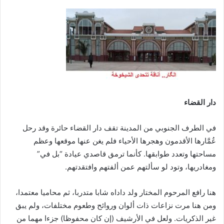
دار القضاء
في الطرف الجنوبي من المدينة تقف دار القضاء حائرة وقد رحل
عُمَّارها الأقدمون وهجرها الأحياء فلم يغن عنها موقعها وعظم
مساحتها وتعدد طوابقها. كأنما ترمق قاصدي عيادة “بل في”
ومغادريها، وتود لو سألتهم عمن ألفتهم وافتقدتهم.
هنا رافع المرحوم المختار ولد داداه شابا متدربا، ثم محاميا معتمدا،
ومن هنا مرت نزاعات ذات ألوان وروائح وطعوم مختلفات، ولم يبق
غير الذكريات. ولعل في الأرشيف (إن كان محفوظا) جزءا مهما من