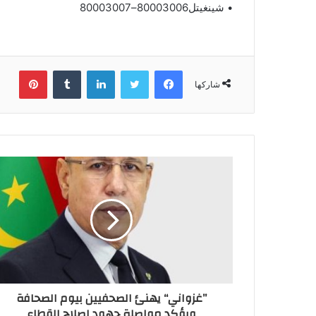
• شينغيتل80003006–80003007
فيسبوك
تويتر
لينكدإن
بينتي
شاركها
”غزواني“ يهنئ الصحفيين بيوم الصحافة
ويؤكد مواصلة جهود إصلاح القطاع