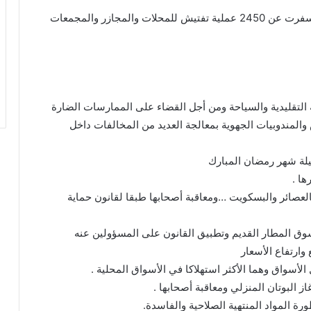
وقالت المندوبية إنها أجرت 453 جولة داخل الأسواق أسفرت عن 2450 عملية تفتيش للمحلات والمجازر والمجمعات
 التقليدية والسياحة ومن أجل القضاء على الممارسات الضارة
المندوبيات الجهوية بمعالجة العديد من المخالفات داخل
طيلة شهر رمضان المبارك
ها .
العصائر والبسكويت …ومعاقبة أصحابها طبقا لقانون حماية
وق المطار القديم وتطبيق القانون على المسؤولين عنه
وارتفاع الأسعار
أسواق وهما الأكثر استهلاكا في الأسواق المحلية .
ز البوتان المنزلي ومعاقبة أصحابها .
 المواد المنتهية الصلاحية والفاسدة.