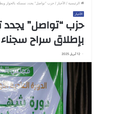
الرئيسية
/
الأخبار
/
حزب “تواصل” يجدد تمسكه بالحوار ويطا
الأخبار
حزب “تواصل” يجدد ت
بإطلاق سراح سجناء ا
12 أبريل 2025