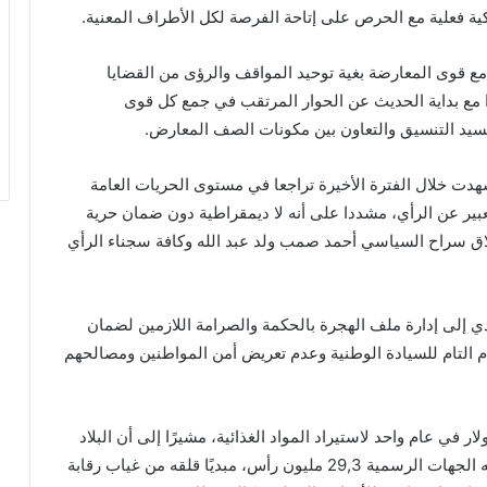
ية فعلية مع الحرص على إتاحة الفرصة لكل الأطراف المعنية.
 قوى المعارضة بغية توحيد المواقف والرؤى من القضايا
وا مع بداية الحديث عن الحوار المرتقب في جمع كل قوى
سيد التنسيق والتعاون بين مكونات الصف المعارض.
شهدت خلال الفترة الأخيرة تراجعا في مستوى الحريات العامة
عبير عن الرأي، مشددا على أنه لا ديمقراطية دون ضمان حرية
طلاق سراح السياسي أحمد صمب ولد عبد الله وكافة سجناء الرأي
 إلى إدارة ملف الهجرة بالحكمة والصرامة اللازمين لضمان
حترام التام للسيادة الوطنية وعدم تعريض أمن المواطنين ومصالحهم
تقد إنفاق البلاد أكثر من 142 مليون دولار في عام واحد لاستيراد المواد الغذائية، مشيرًا إلى أن البلاد
تمتلك ثروة حيوانية كبيرة بلغت حسب آخر إحصاء نظمته الجهات الرسمية 29,3 مليون رأس، مبديًا قلقه من غياب رقابة