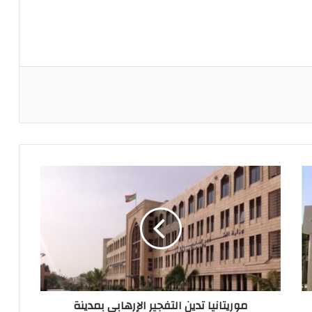
ريست
موريتانيا تدين التفجير الإرهابي بمدينة