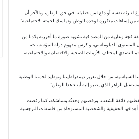
غ لتبرئة نفسه أو دفع ثمن خطيئته في حق الوطن، وبالآخر أن
 من إساءات متكررة لوحدة الوطن وتماسك لحمته الاجتماعية”.
قة فجة وعارية من المصداقية تشويه صورة ما أحرزته بلادنا من
ى المستوى الدبلوماسي، و كرس مفهوم دولة المؤسسات،
م التصدي لمختلف الأزمات الصحية والاقتصادية والاجتماعية،
 السياسية، من خلال تعزيز ديمقراطيتنا وتوطيد لحمتنا الوطنية
مستقبل الزاهر الذي يصبو إليه أبناء هذا الوطن”.
لفظتهم ذائقة الشعب، ورفضتهم وحدتُه وتماسُكه، كما رفضت
 أهدافها الحقيقية والشخصية المستوحاة من فلسفات النرجسية