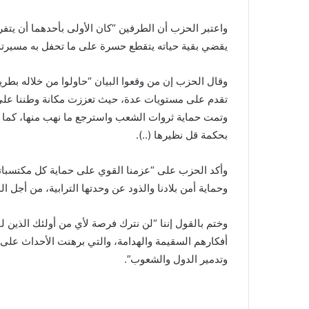
واعتبر الحزب أن الطرفين “كان الأولى بأحدهما أن يتفر
يقضي بقية حياته يتقطع حسرة على ما تحفل به مسيرته
وقال الحزب إن من وقعوا البيان “حاولوا من خلاله بطري
تقدم على مستويات عدة، حيث تعززت مكانة وطننا عل
وتمت حماية ثروات الشعب واسترجع ما نهب منها، كما ت
بحكمة قل نظيرها (..).
وأكد الحزب على “عزمنا القوي على حماية كل مكتسباتنا
وحماية أمن بلادنا والذود عن وحدتها الترابية، من أجل ال
وختم بالقول إننا “لن نترك فرصة لأي من أولئك الذين 
أفكارهم السقيمة والهدامة، والتي برهنت الأحداث على
وتدمير الدول والشعوب”.