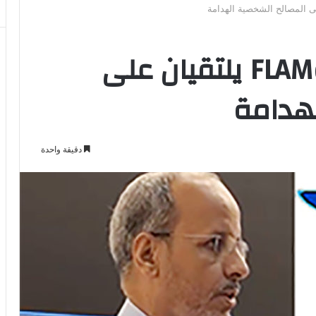
حزب الإنصاف: عزيز وFLAM يلتقيان على
لهدامة
دقيقة واحدة