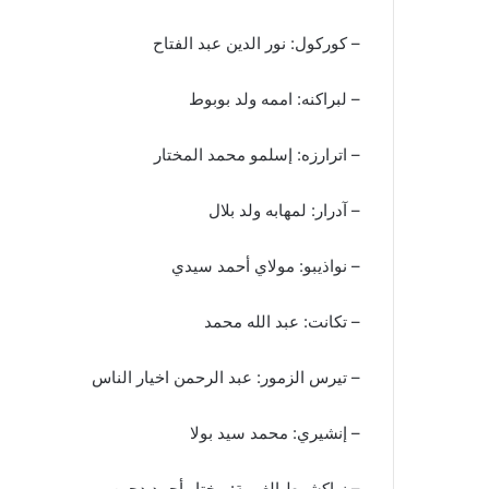
– كوركول: نور الدين عبد الفتاح
– لبراكنه: اممه ولد بوبوط
– اترارزه: إسلمو محمد المختار
– آدرار: لمهابه ولد بلال
– نواذيبو: مولاي أحمد سيدي
– تكانت: عبد الله محمد
– تيرس الزمور: عبد الرحمن اخيار الناس
– إنشيري: محمد سيد بولا
– نواكشوط الغربية: مختار أحمد دجين