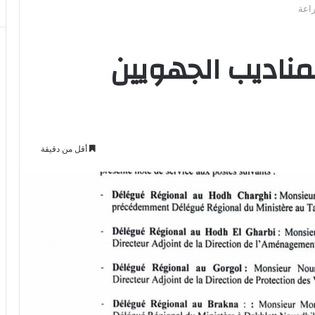
راعة
مناديب الجهويين
أقل من دقيقة