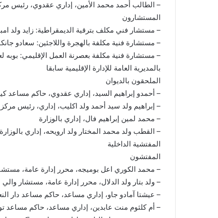
– الطالب أحمد محمد الأمين، إداري عقدوي، رئيس مركز 
المستشارون
– مستشار فني مكلف بترقية الديمقراطية: زايد ولد امبا
– مستشارة فنية مكلفة بالهجرة واللاجئين: سعادو جانكو 
– مستشارة فنية مكلفة بعصرنة العمل الإقليمي: بوبه لع
بالمديرية العامة للإدارة الإقليمية سابقا
الملحقون بالديوان
– أحمدو إبراهيم السيد، إداري عقدوي، حاكم مساعد كي
– إبراهيم ولد سيد أحمد ولد اكليب، إداري، رئيس مركز 
– محمد لمين إبراهيم فال، إداري بالوزارة
– القطب ولد محمد المختار ولد ارويحه، إداري بالوزارة
المفتشية الداخلية
المفتشون
– محمد الكوري اعل بوميجه، محرر إدارة عامة، مستشار 
– ولد بتار ولد الدلال، محرر إدارة عامة، مستشار والي
– عيشتا آمادو جاو، إداري مساعد، حاكم مساعد دار النع
– أم كلثوم منت عابدين، إداري مساعد، حاكم مساعد تو