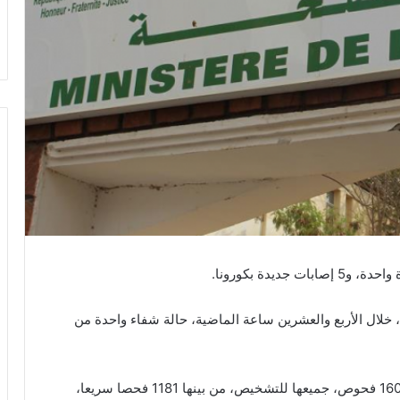
يدة بكورونا.
 خلال الأربع والعشرين ساعة الماضية، حالة شفاء واحدة من
وتوصلت المصالح الصحية إلى هذه الأرقام بعد إجراء 1603 فحوص، جميعها للتشخيص، من بينها 1181 فحصا سريعا،