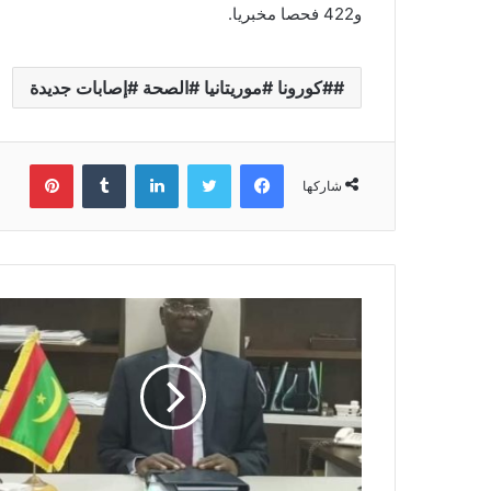
و422 فحصا مخبريا.
#كورونا #موريتانيا #الصحة #إصابات جديدة
فيسبوك
تويتر
لينكدإن
بينتي
شاركها