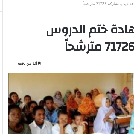
شاركة 71726 مترشحاً
هادة ختم الدروس
أقل من دقيقة