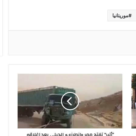
موريتانيا
ريست
”أتير“ تفتح ممر «انطرزي» الجبلي بعد إغلاقه