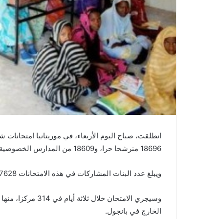
18696 مترشحا حرا، و18609 من المدارس الخصوصية.
ويبلغ عدد البنات المشاركات في هذه الامتحانات 37628 مترشحة، أي ما يمثل نسبة 52,46 في المائة.
الخارج في بانجول.