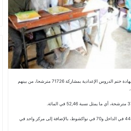
انطلقت، صباح اليوم الأربعاء، في موريتانيا امتحانات شهادة ختم الدروس الإعدادية بمشاركة 71726 مترشحا، من بينهم
وسيجري الامتحان خلال ثلاثة أيام في 314 مركزا، منها 44 في الداخل و70 في نواكشوط، بالإضافة إلى مركز واحد في