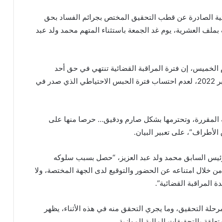
لقضائية الصادرة عن قطب التحقيق المختص بجرائم الفساد بحق
لين في الملف 001/ 2021، المعروف بملف العشرية، يوم غد الجمعة باستثناء المتهم محمد ولد عبد
م الخميس، إن فترة المراقبة القضائية تنتهي في حق أحد
المتهمين، في إشارة إلى الرئيس السابق، يوم 7 سبتمبر 2022، لعدم احتساب فترة الحبس الاحتياطي الذي صدر في
ونية المقررة، وتحترمها بشكل صارم ودقيق… حرصا منها على
لأطراف”، على تعبير البيان.
لرئيس السابق محمد ولد عبد العزيز، “حصل بسبب سلوكه
من خلال امتناعه عن الحضور والتوقيع لدى الجهة المختصة، ولا
المراقبة القضائية”.
حلة التحقيق، وما يجري التحقق منه في هذه الأثناء، يظهر
لقة بالتحقيقات المالية الموازية.