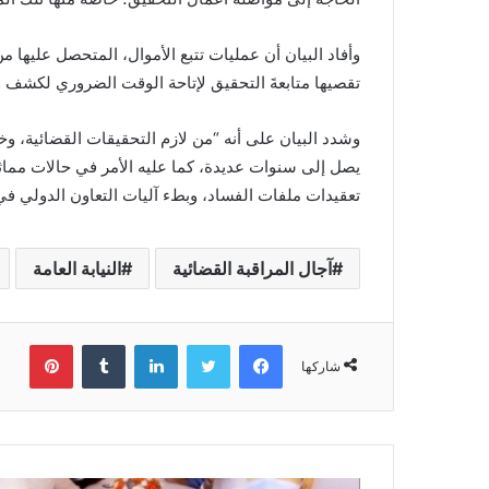
وأفاد البيان أن عمليات تتبع الأموال، المتحصل عليها 
تقصيها متابعةَ التحقيق لإتاحة الوقت الضروري لكشف وح
وشدد البيان على أنه “من لازم التحقيقات القضائية، وخا
يصل إلى سنوات عديدة، كما عليه الأمر في حالات مماثل
تعقيدات ملفات الفساد، وبطء آليات التعاون الدولي في 
آجال المراقبة القضائية
النيابة العامة
فيسبوك
تويتر
لينكدإن
بينتي
شاركها