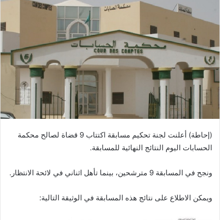
(إحاطة) أعلنت لجنة تحكيم مسابقة اكتتاب 9 قضاة لصالح محكمة
الحسابات اليوم النتائج النهائية للمسابقة.
ونجح في المسابقة 9 مترشحين، بينما تأهل اثناني في لائحة الانتظار.
ويمكن الاطلاع على نتائج هذه المسابقة في الوثيقة التالية: