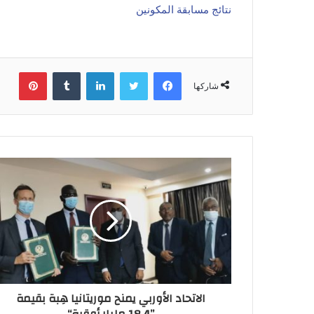
نتائج مسابقة المكونين
فيسبوك
تويتر
لينكدإن
بينتي
شاركها
الاتحاد الأوربي يمنح موريتانيا هِبة بقيمة
”18.4 مليار أوقية“