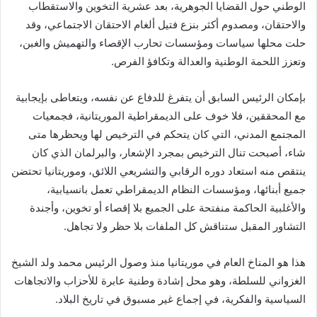
الوطني حول القضايا الجوهرية، بعد عشرية التخوين والاستقطاب
والاحتقان، ومصدوم أكثر بنزع فتيل ألغام الاحتقان الاجتماعي، وقد
حلت محلها سياسات ومؤسسات تحارب الإقصاء والتهميش والغبن،
وتعزز اللحمة الوطنية والعدالة وتكافؤ الفرص.
بإمكان الرئيس السابق أن يتفرغ للدفاع عن نفسه، ويتعاطى بإيجابية
مع المحققين، فلا خوف على الديمقراطية الموريتانية، فجمعيات
المجتمع المدني، التي كان يتحكم في الترخيص لها ويحظرها متى
شاء، أصبحت تنال الترخيص بمجرد الإشعار، والبرلمان الذي كان
ينتقص منه استعاد دوره الرقابي والتشريعي اللائق، وموريتانيا تحتضن
جميع أبنائها، ومؤسسات النظام الديمقراطي تعمل بانسيابية،
والأغلبية الحاكمة منفتحة على الجميع بلا إقصاء أو تخوين، وأجندة
التشاور المقبل ستناقش كل الملفات بلا حظر ولا تجاهل.
هذا هو المناخ العام في موريتانيا منذ وصول الرئيس محمد ولد الشيخ
الغزواني للسلطة، وهو محل إشادة وطنية عابرة للأحزاب والاتجاهات
السياسية والفكرية، في إجماع غير مسبوق في تاريخ البلاد.