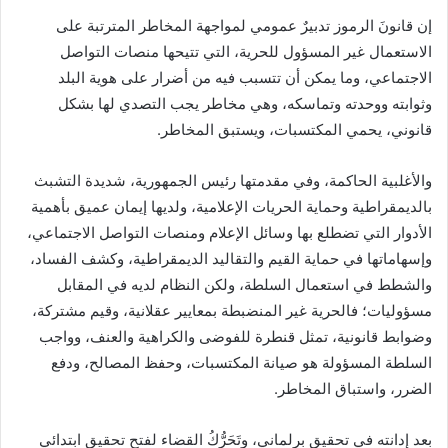
إن قانونَ الرموز تدبيرٌ عمومي لمواجهة المخاطر المترتبة على
الاستعمال غير المسؤول للحرية، التي تتيحها منصات التواصل
الاجتماعي، وما يمكن أن تتسبب فيه من أضرار على هوية البلد
وثوابته ووحدته وتماسكه، وهي مخاطر يجب التصدي لها بشكل
قانوني، يحمي المكتسبات، ويستبق المخاطر.
والأغلبية الحاكمة، وفي مقدمتها رئيس الجمهورية، شديدة التشبث
بالديمقراطية وحماية الحريات الإعلامية، ولديها إيمان عميق بأهمية
الأدوار التي تضطلع بها وسائل الإعلام ومنصات التواصل الاجتماعي،
وإسهاماتها في حماية القيم والتقاليد الديمقراطية، وكشف الفساد،
والشطط في استعمال السلطة، ولكن النظام لديه في المقابل
مسؤوليات؛ فالحرية غير المنضبطة بمعايير عقلانية، وقيم مشتركة،
وضوابط قانونية، تمثل قنطرة للفوضى والكراهية والعنف، وواجب
السلطة المسؤولة هو صيانة المكتسبات، وحفظ المصالح، ودفع
الضرر، واستباق المخاطر.
بعد إدانته في تحقيق برلماني، وتَحَرُّكُ القضاء لفتح تحقيق ابتدائي