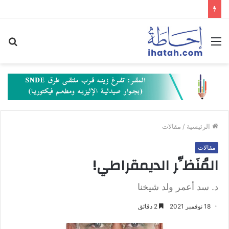
القائمة
بح
عن
الرئيسية
/
مقالات
مقالات
المُنَظِّر الديمقراطي!
د. سد أعمر ولد شيخنا
18 نوفمبر 2021
2 دقائق