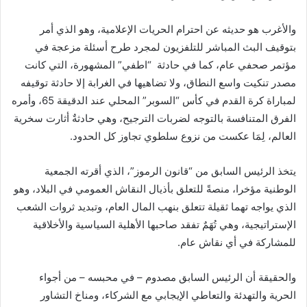
والأغرب هو حديثه عن احترام الحريات الإعلامية، وهو الذي أمر
بتوقيف البث المباشر للتلفزيون لمجرد طرح أسئلة مزعجة في
مؤتمر صحفي عام، كما في حادثة “اطفي” المشهورة، التي كانت
مصدر تنكيت واسع النطاق، ولا تضاهيها في الغرابة إلا حادثة توقيفه
لمباراة كرة القدم في كأس “السوبر” المحلي عند الدقيقة 65، وأمره
الفرق المتنافسة بالتوجه لضربات الترجيح، وهي حادثةٌ أثارت سخرية
العالم، لِمَا عكست من نزوع سلطوي تجاوز كل الحدود.
يتخذ الرئيس السابق من “قانون الرموز”، الذي أقرته الجمعية
الوطنية مؤخرا، منصةً للتعلق بأذيال النقاش العمومي في البلاد، وهو
الذي يواجه تهما ثقيلة تتعلق بنهب المال العام، وتبديد ثروات الشعب
الإستراتيجية، وهي تُهَمٌ تفقد صاحبها الأهلية السياسية والأخلاقية
للمشاركة في أي نقاش عام.
والحقيقة أن الرئيس السابق مصدوم – في محبسه – من أجواء
الحرية والتهدئة والتعاطي الإيجابي مع الشركاء، ومناخ التشاور