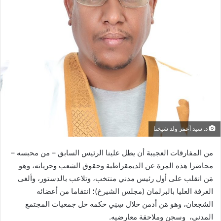
د. سيد أعمر ولد شيخنا
من المفارقات العجيبة أن يطل علينا الرئيس السابق – من محبسه –
محاضرا هذه المرة عن الديمقراطية وحقوق الشعب وحرياته، وهو
مَن انقلب على أول رئيس مدني منتخب، وتلاعب بالدستور، وألغى
الغرفة العليا بالبرلمان (مجلس الشيرخ)؛ انتقاما من أعضائه
الشجعان، وهو مَن أدمن خلال سِنِي حكمه حل جمعيات المجتمع
المدني، وسجن وملاحقة معارضيه.