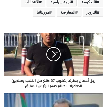
#الحكومة
أزمة سياسية
الانتخابات
التزوير
المعارضة
موريتانيا
رجل أعمال يعترف بتهريب 27 كلغ من الذهب وملايين
الدولارات لصالح صهر الرئيس السابق