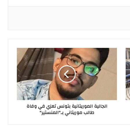
ريست
الجالية الموريتانية بتونس تعزي في وفاة
طالب موريتاني بـ"المنستير"