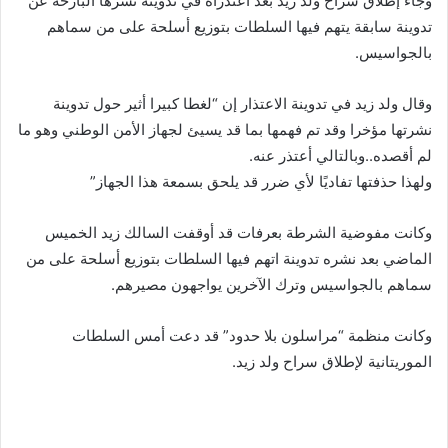
وجاء إطلاق سراح ولد زيد بعد اعتذراه في تدوينة نشرها البارحة عن
تدوينة سابقة يتهم فيها السلطات بتوزيع أسلحة على من سماهم
بالجواسيس.
وقال ولد زيد في تدوينة الاعتذار إن “لغطا كبيرا أثير حول تدوينة
نشرتها مؤخرا وقد تم فهمها بما قد يسيئ لجهاز الأمن الوطني وهو ما
لم أقصده..وبالتالي أعتذر عنه.
ولهذا حذفتها تفاديًا لأي ضرر قد يلحق بسمعة هذا الجهاز”
وكانت مفوضية الشرطة بعرفات قد أوقفت السالك زيد الخميس
الماضي بعد نشره تدوينة اتهم فيها السلطات بتوزيع أسلحة على من
سماهم بالجواسيس وترك الآخرين يواجهون مصيرهم.
وكانت منظمة “مراسلون بلا حدود” قد دعت أمس السلطات
الموريتانية لإطلاق سراح ولد زيد.