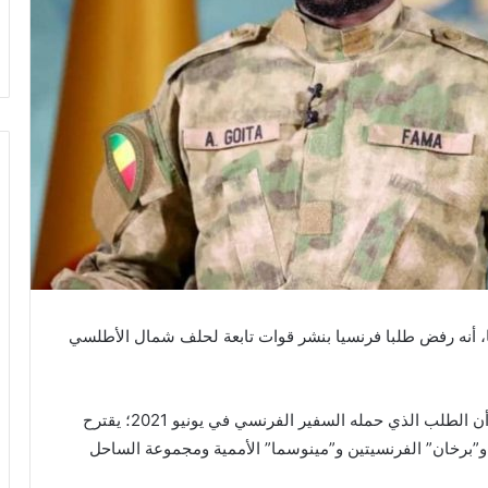
 أنه رفض طلبا فرنسيا بنشر قوات تابعة لحلف شمال الأطلسي
وأكد غويتا، خلال اجتماع مع بعض الشخصيات التقليدية أن الطلب الذي حمله السفير الفرنسي في يونيو 2021؛ يقترح
ا” و”برخان” الفرنسيتين و”مينوسما” الأممية ومجموعة الساحل