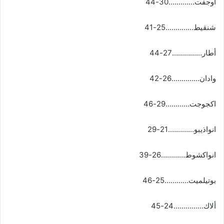
أوجفت………….30-44
شنقيط…………..25-41
أطار……………27-44
وادان…………..26-42
اكجوجت…………29-46
انواذيبو………….21-29
انواكشوط…………26-39
بوتيلميت…………25-46
ألاك……………24-45