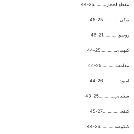
مقطع لحجار……….25-44
بوكى…………..25-45
روصو………….21-46
كيهيدي………….25-44
مقامه…………..25-44
امبود…………..26-44
سيلبابي………….25-43
كيفه……………27-45
كنكوصه…………26-44