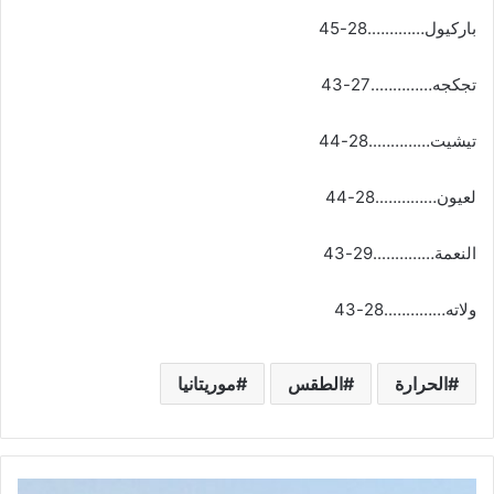
باركيول………….28-45
تجكجه…………..27-43
تيشيت…………..28-44
لعيون…………..28-44
النعمة…………..29-43
ولاته…………..28-43
الحرارة
الطقس
موريتانيا