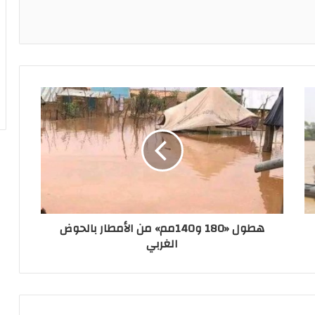
ريست
هطول «180 و140مم» من الأمطار بالحوض
الغربي