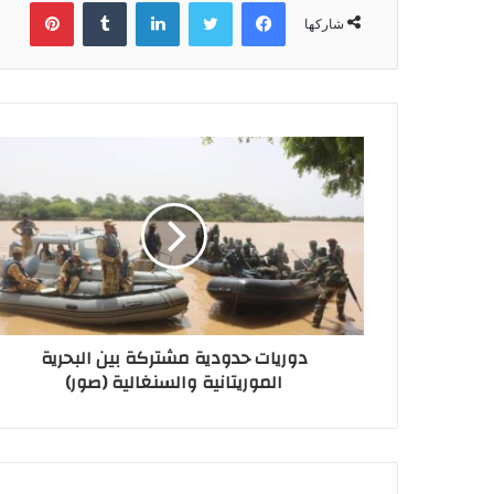
فيسبوك
تويتر
لينكدإن
بينتي
شاركها
دوريات حدودية مشتركة بين البحرية
الموريتانية والسنغالية (صور)