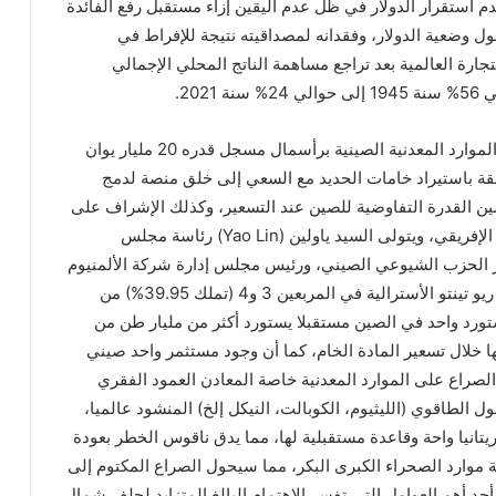
ستقرار الدولار في ظل عدم اليقين إزاء مستقبل رفع الفائدة
ول وضعية الدولار، وفقدانه لمصداقيته نتيجة للإفراط في
جارة العالمية بعد تراجع مساهمة الناتج المحلي الإجمالي
20.
أما الحدث الثاني فهو تأسيس الصين رسميا لمجموعة الموارد المعدنية الصينية برأسمال مسجل قدره 20 مليار يوان
المتعلقة باستيراد خامات الحديد مع السعي إلى خلق منصة لدمج
ن القدرة التفاوضية للصين عند التسعير، وكذلك الإشراف على
الاستثمارات في المناجم الخارجية خاصة مناجم الغرب الإفريقي، ويتولى السيد ياولين (Yao Lin) رئاسة مجلس
تير الحزب الشيوعي الصيني، ورئيس مجلس إدارة شركة الألمنيوم
الصينية المحدودة (CHINALCO) سابقا، التي تعمل مع ريو تينتو الأسترالية في المربعين 3 و4 (تملك 39.95%) من
ورد واحد في الصين مستقبلا يستورد أكثر من مليار طن من
ها خلال تسعير المادة الخام، كما أن وجود مستثمر واحد صيني
لصراع على الموارد المعدنية خاصة المعادن العمود الفقري
ول الطاقوي (الليثيوم، الكوبالت، النيكل إلخ) المنشود عالميا،
انيا واحة وقاعدة مستقبلية لها، مما يدق ناقوس الخطر بعودة
 موارد الصحراء الكبرى البكر، مما سيحول الصراع المكتوم إلى
 أهم العوامل التي تفسر الاهتمام البالغ المتزايد لحلف شمال