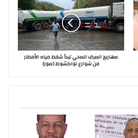
صهاريج الصرف الصحي تبدأ شفط مياه الأمطار
من شوارع نواكشوط (صور)