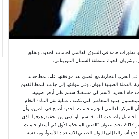
ها تطورات هامة في السوق العالمي لخامات الحديد، وتخلق
 وشريان الحياة لمنطقة الشمال الموريتاني.
ء في الحرب التجارية مع الصين بعد موافقتها على نمط جديد
 بالعملة الصينية اليوان، وفي موانئها إلى جانب النمط القديم
ات خام الحديد الأسترالي مستقبلا ستتم على أرض صينية،
سيتحملون جميع المخاطر التي تكتنف عملية نقل المادة الخام
بأن المركز العالمي لتجارة خامات الحديد أصبح في الصين، وأن
 الخام بل وأصبحت قاب قوسين أو أدني من تحقيق هدفها الذي
الذي تطرقنا له في أكثر من مقال منذ مقالنا الأول أكتوبر 2017 تحت عنوان “الصين المتحكم الأول في أسعار خامات
 رأس أسباب دفع أستراليا إلى اليوان الصيني الاستعداد للأسوأ، ومنافسة