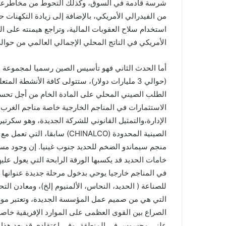
شرسة قادمة في السوق، وكذلك التحوط من مخاطرعدم ا
من الفيدرالي الأمريكي، بالإضافة إلى زيادة التكهنات ح
استخدام سلاح العقوبات المالية، وتراجع هيمنته على الت
الأمريكي في الناتج المحلي الإجمالي العالمي من حوالي 56% سنة 1945 إلى حوالي 24% سنة 21
(حوالي 3 مليارات دولار)، ستتولى كافة الأنشطة 
الطلب الصيني المحلي على المادة الخام من أجل تحسي
الإدارة،والتمثيل القانوني للشركة الجديدة، وهو سكر
منجم سيماندو الضخم للحديد جنوب غينيا. إن وجود مست
خامات الحديد قد يكسبها الورقة الرابحة التي يعول علي
في المناجم خارجيا يوحي بدخول مرحلة جديدة عنوانها ا
للصناعة ( الحديد، النحاس، الألمنيوم إلخ)، ومعادن التح
التي هي من صميم عمل المؤسسة الجديدة، وتعتبر موريت
الصراع بين القوى العظمى على الموارد الإفريقية خاصة
علني محسوس في المنطقة، وفي اعتقادي قد يعد هذا أحد