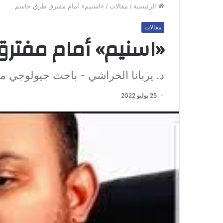
الرئيسية
/
مقالات
/
«اسنيم» أمام مفترق طرق حاسم
مقالات
«اسنيم» أمام مفتر
د. يربانا الخراشي - باحث جيولوجي مو
25 يوليو 2022