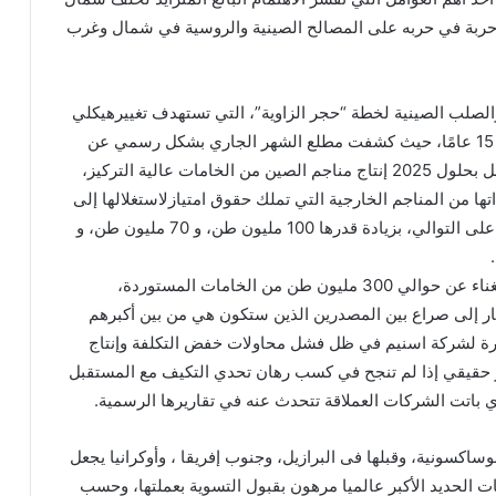
س حربة في حربه على المصالح الصينية والروسية في شمال وغرب
 والصلب الصينية لخطة “حجر الزاوية”، التي تستهدف تغييرهيكلي
في مصادر تأمين خام الحديد للصين في غضون 10 إلى 15 عامًا، حيث كشفت مطلع الشهر الجاري بشكل رسمي عن
محتوى المرحلة الأولى من الخطة التي تستهدف أن يصل بحلول 2025 إنتاج مناجم الصين من الخامات عالية التركيز،
ها من المناجم الخارجية التي تملك حقوق امتيازلاستغلالها إلى
370 مليون طن، و 300 مليون طن، و 220 مليون طن على التوالي، بزيادة قدرها 100 مليون طن، و 70 مليون طن، و
هذه الخطة في نهاية المطاف ستمكن الصين من الاستغناء عن حوالي 300 مليون طن من الخامات المستوردة،
بار إلى صراع بين المصدرين الذين ستكون هي من بين أكبرهم
بيرة لشركة اسنيم في ظل فشل محاولات خفض التكلفة وإنتاج
طر حقيقي إذا لم تنجح في كسب رهان تحدي التكيف مع المستقبل
باتت الشركات العملاقة تتحدث عنه في تقاريرها الرسمية.
ساكسونية، وقبلها فى البرازيل، وجنوب إفريقا ، وأوكرانيا يجعل
لحديد الأكبر عالميا مرهون بقبول التسوية بعملتها، وحسب