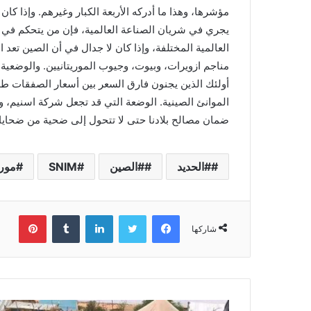
مؤشرها، وهذا ما أدركه الأربعة الكبار وغيرهم. وإذا ك
يجري في شريان الصناعة العالمية، فإن من يتحكم في ت
العالمية المختلفة، وإذا كان لا جدال في أن الصين تعد الأ
مناجم ازويرات، وبيوت، وجيوب الموريتانيين. والوضعي
أولئك الذين يجنون فارق السعر بين أسعار الصفقات طوي
الموانئ الصينية. الوضعة التي قد تجعل شركة اسنيم، و
ضمان مصالح بلادنا حتى لا تتحول إلى ضحية من ضحايا ا
#الحديد
#الصين
SNIM
موري
فيسبوك
تويتر
لينكدإن
بينتي
شاركها