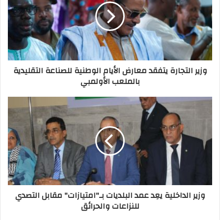
وزير التجارة يتفقد معارض الأيام الوطنية للصناعة التقليدية
بالملعب الأولمبي
وزير الداخلية يعِد عمد البلديات بـ"امتيازات" مقابل التصدي
للنزاعات والحرائق