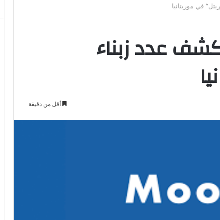
تل“ في موريتانيا
كشف عدد زبناء
يا
أقل من دقيقة