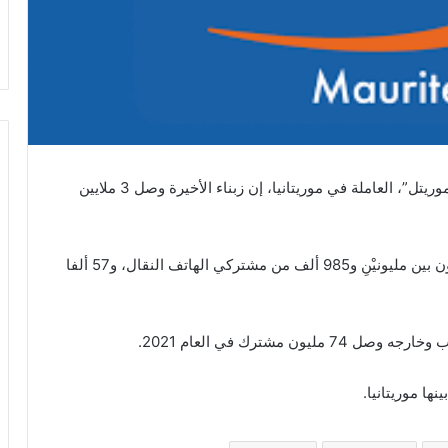
قالت شركة “اتصالات المغرب” المالكة لشركة ”موف موريتل”، العاملة في موريتانيا، إن زبناء الأخيرة وصل 3 ملايين
وأوضحت الشركة أن زبناء موريتل في موريتانيا، يتوزعون بين مليونيْنِ و985 ألف من مشتركي الهاتف النقال، و57 ألفا
 مشترك في العام 2021.