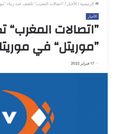
الرئيسية
/
الأخبار
/
”اتصالات المغرب“ تكشف عدد زبناء ”موري
الأخبار
”اتصالات المغرب“ ت
”موريتل“ في موريتان
17 فبراير 2022