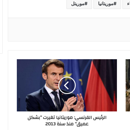
ء
موريتانيا
موريتل
ريست
الرئيس الفرنسي: موريتانيا تغيرت ”بشكل
عميق“ منذ سنة 2013