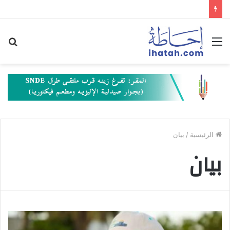
القائمة
بح
عن
الرئيسية
/
بيان
بيان