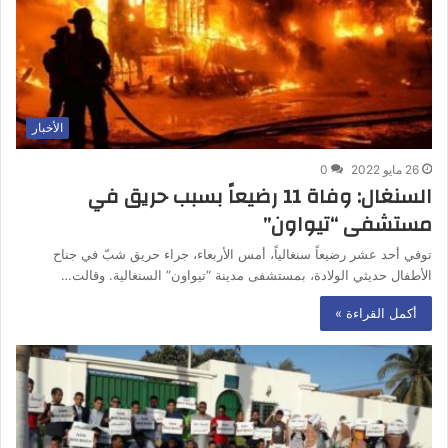
الأخبار
26 مايو 2022
0
السنغال: وفاة 11 رضيعاً بسبب حريق في
مستشفى “تيواون”
توفي أحد عشر رضيعاً سنغالياً، أمس الأربعاء، جراء حريق شبّ في جناح
الأطفال حديثي الولادة، بمستشفى مدينة “تيواون” السنغالية. وقالت…
أكمل القراءة »