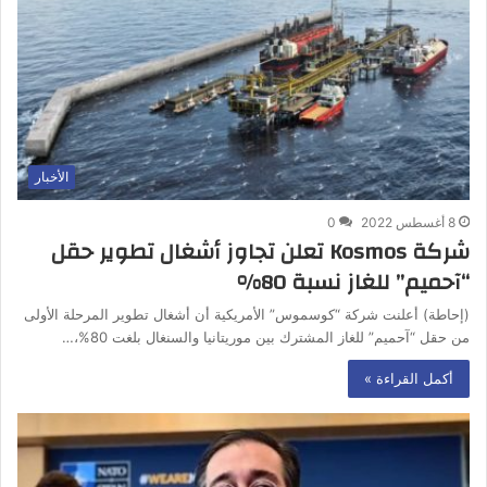
الأخبار
8 أغسطس 2022
0
شركة Kosmos تعلن تجاوز أشغال تطوير حقل
“آحميم” للغاز نسبة ‎%‎80
(إحاطة) أعلنت شركة “كوسموس” الأمريكية أن أشغال تطوير المرحلة الأولى
من حقل “آحميم” للغاز المشترك بين موريتانيا والسنغال بلغت 80%،…
أكمل القراءة »